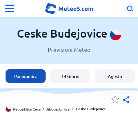
°F
°C
Ceske Budejovice
Previsioni Meteo
Meteo a Ceske Budejovice
Repubblica Ceca
Panoramica
14 Giorni
Agosto
Italia
Svizzera
Ceske Budejovice
Repubblica Ceca
Jihocesky Kraj
Le mie località