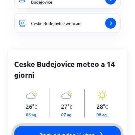
Budejovice
Ceske Budejovice webcam
Ceske Budejovice meteo a 14
giorni
26
°
27
°
28
°
C
C
C
06 ag.
07 ag.
08 ag.
Previsioni meteo 14 giorni