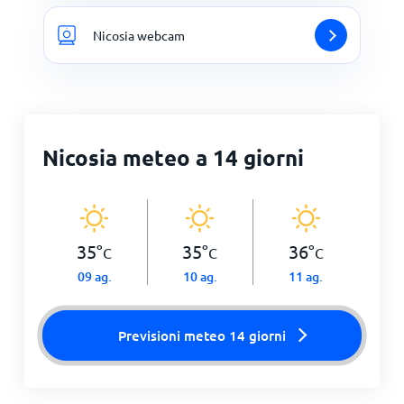
Nicosia webcam
Nicosia meteo a 14 giorni
35
°
35
°
36
°
C
C
C
09 ag.
10 ag.
11 ag.
Previsioni meteo 14 giorni