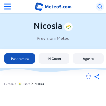
°F
°C
Nicosia
Previsioni Meteo
Meteo a Nicosia
Cipro
Panoramica
14 Giorni
Agosto
Italia
Svizzera
Nicosia
Europa
Cipro
Le mie località