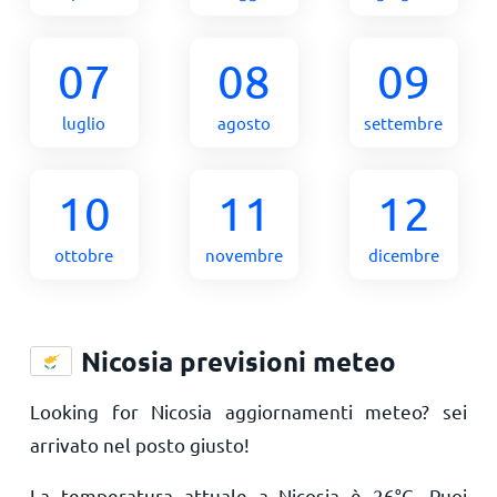
07
08
09
luglio
agosto
settembre
10
11
12
ottobre
novembre
dicembre
Nicosia previsioni meteo
Looking for Nicosia aggiornamenti meteo? sei
arrivato nel posto giusto!
La temperatura attuale a Nicosia è
26
°
C
. Puoi