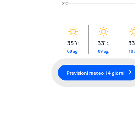
35
°
33
°
33
C
C
08 ag.
09 ag.
10 
Previsioni meteo 14 giorni