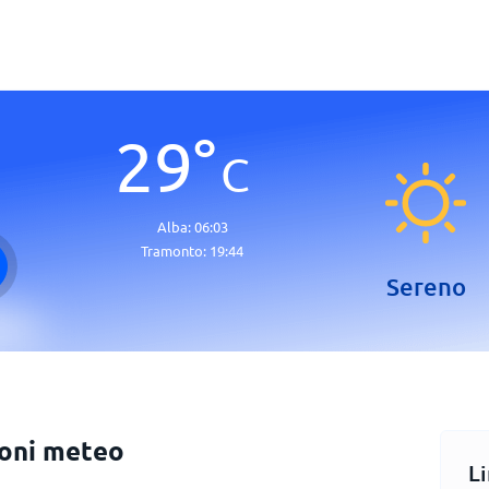
29
°
C
Alba:
06:03
Tramonto:
19:44
Sereno
ioni meteo
L