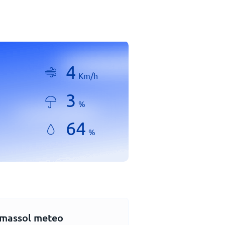
4
Km/h
3
%
64
%
imassol meteo