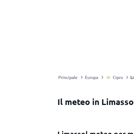
L
Principale
Europa
Cipro
Il meteo in Limasso
Limassol meteo per 