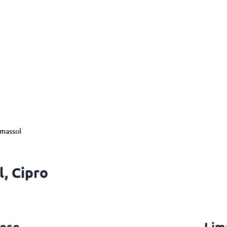
imassol
l, Cipro
mese
Lim