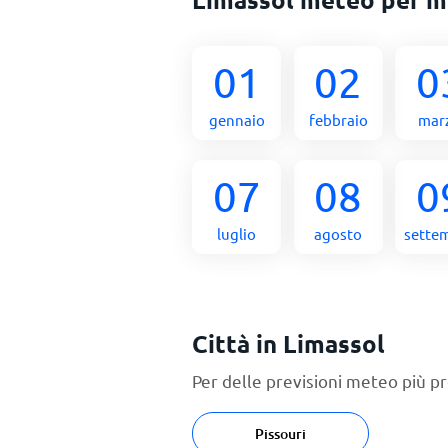
01
02
0
gennaio
febbraio
mar
07
08
0
luglio
agosto
sette
Città in Limassol
Per delle previsioni meteo più pr
Pissouri