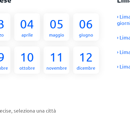
› Lim
3
04
05
06
giorn
zo
aprile
maggio
giugno
› Lim
› Lim
9
10
11
12
› Lim
mbre
ottobre
novembre
dicembre
ecise, seleziona una città