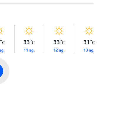
°
33
°
33
°
31
°
C
C
C
C
ag.
11 ag.
12 ag.
13 ag.