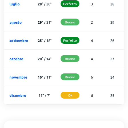
luglio
28
°
/
20
°
Perfetto
3
28
agosto
29
°
/
21
°
Buono
2
29
settembre
25
°
/
18
°
Perfetto
4
26
ottobre
20
°
/
14
°
Buono
4
27
novembre
16
°
/
11
°
Buono
6
24
dicembre
11
°
/
7
°
Ok
6
25