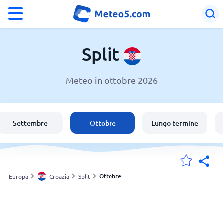
°F
°C
Split
Meteo in ottobre 2026
Meteo a Split
Croazia
Settembre
Ottobre
Lungo termine
Italia
Svizzera
Ottobre
Europa
Croazia
Split
Le mie località