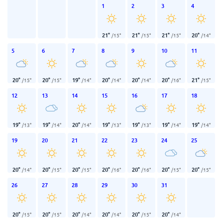
1
2
3
4
21
°
21
°
21
°
20
°
/
15
°
/
15
°
/
15
°
/
14
°
5
6
7
8
9
10
11
20
°
20
°
19
°
20
°
20
°
20
°
21
°
/
15
°
/
15
°
/
14
°
/
14
°
/
14
°
/
16
°
/
15
°
12
13
14
15
16
17
18
19
°
19
°
20
°
19
°
19
°
19
°
19
°
/
13
°
/
14
°
/
14
°
/
13
°
/
13
°
/
14
°
/
14
°
19
20
21
22
23
24
25
20
°
20
°
20
°
20
°
20
°
20
°
20
°
/
14
°
/
15
°
/
15
°
/
16
°
/
16
°
/
15
°
/
15
°
26
27
28
29
30
31
20
°
20
°
20
°
20
°
20
°
20
°
/
15
°
/
15
°
/
14
°
/
14
°
/
15
°
/
14
°