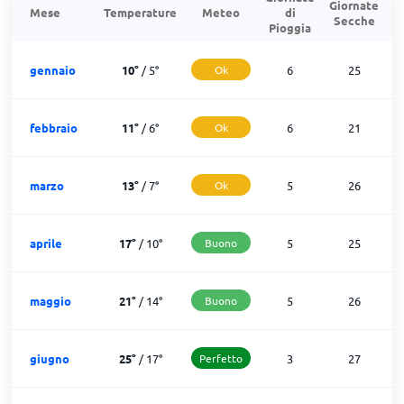
Giornate
G
Mese
Temperature
Meteo
di
Secche
d
Pioggia
gennaio
10
°
/
5
°
Ok
6
25
febbraio
11
°
/
6
°
Ok
6
21
marzo
13
°
/
7
°
Ok
5
26
aprile
17
°
/
10
°
Buono
5
25
maggio
21
°
/
14
°
Buono
5
26
giugno
25
°
/
17
°
Perfetto
3
27