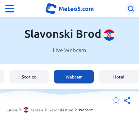
°F
°C
Slavonski Brod
Live Webcam
Meteo a Slavonski Brod
Croazia
Storico
Webcam
Hotel
Italia
Svizzera
Webcam
Europa
Croazia
Slavonski Brod
Le mie località