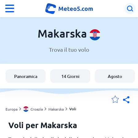
°F
°C
Makarska
Trova il tuo volo
Meteo a Makarska
Croazia
Panoramica
14 Giorni
Agosto
Italia
Svizzera
Voli
Europa
Croazia
Makarska
Voli per Makarska
Le mie località