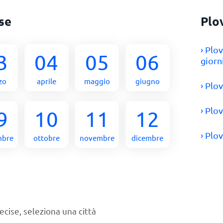
se
Plo
› Plo
3
04
05
06
giorn
zo
aprile
maggio
giugno
› Plo
› Plo
9
10
11
12
› Plo
mbre
ottobre
novembre
dicembre
ecise, seleziona una città