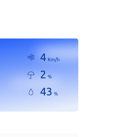
4
Km/h
2
%
43
%