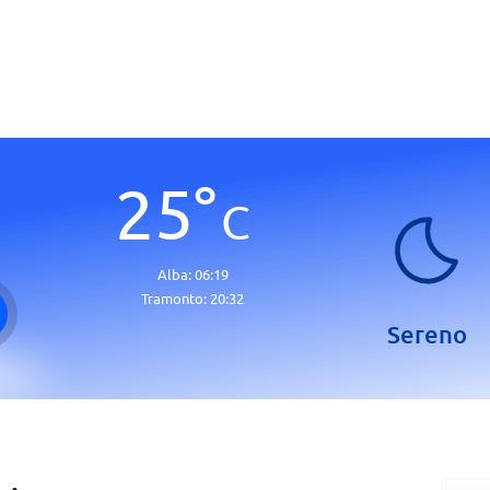
25
°
C
Alba:
06:19
Tramonto:
20:32
Sereno