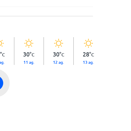
°
30
°
30
°
28
°
C
C
C
C
ag.
11 ag.
12 ag.
13 ag.