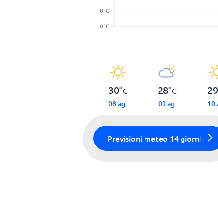
30
°
28
°
29
C
C
08 ag.
09 ag.
10 
Previsioni meteo 14 giorni