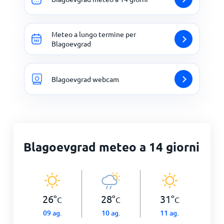
Meteo a lungo termine per
Blagoevgrad
Blagoevgrad webcam
Blagoevgrad meteo a 14 giorni
26
°
28
°
31
°
C
C
C
09 ag.
10 ag.
11 ag.