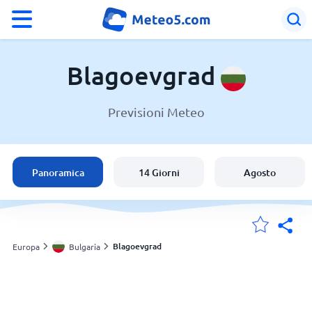
°F
°C
Blagoevgrad
Previsioni Meteo
Meteo in Blagoevgrad
Bulgaria
Panoramica
14 Giorni
Agosto
Italia
Svizzera
Blagoevgrad
Europa
Bulgaria
Le mie località