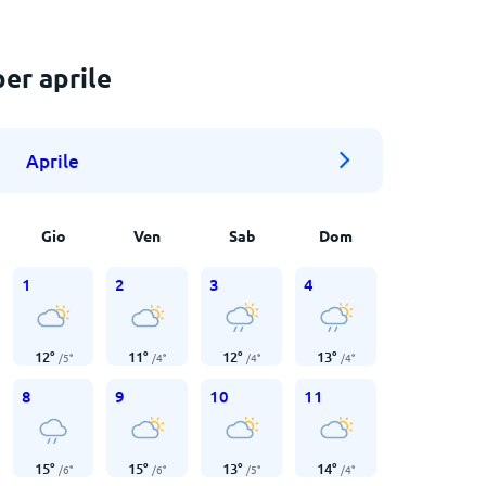
er aprile
Aprile
Gio
Ven
Sab
Dom
1
2
3
4
12
°
11
°
12
°
13
°
/
5
°
/
4
°
/
4
°
/
4
°
8
9
10
11
15
°
15
°
13
°
14
°
/
6
°
/
6
°
/
5
°
/
4
°