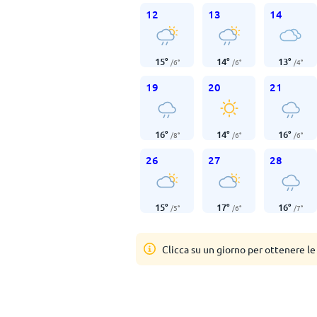
12
13
14
15
°
14
°
13
°
/
6
°
/
6
°
/
4
°
19
20
21
16
°
14
°
16
°
/
8
°
/
6
°
/
6
°
26
27
28
15
°
17
°
16
°
/
5
°
/
6
°
/
7
°
Clicca su un giorno per ottenere le