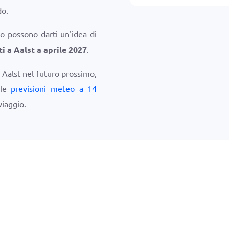
do.
o possono darti un'idea di
i a Aalst a aprile 2027
.
e Aalst nel futuro prossimo,
 le
previsioni meteo a 14
viaggio.