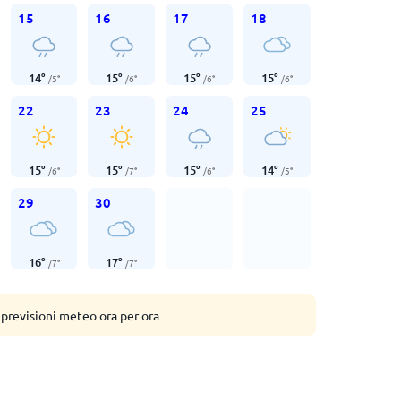
15
16
17
18
14
°
15
°
15
°
15
°
/
5
°
/
6
°
/
6
°
/
6
°
22
23
24
25
15
°
15
°
15
°
14
°
/
6
°
/
7
°
/
6
°
/
5
°
29
30
16
°
17
°
/
7
°
/
7
°
 previsioni meteo ora per ora