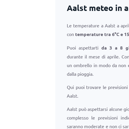
Aalst meteo in a
Le temperature a Aalst a apr
con
temperature tra
6
°
C
e
1
Puoi aspettarti
da 3 a 8 gi
durante il mese di aprile. Con
un ombrello in modo da non es
dalla pioggia.
Qui puoi trovare le prevision
Aalst.
Aalst può aspettarsi alcune gi
complesso le previsioni ind
saranno moderate e non ci sar