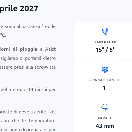
prile 2027
ile sono abbastanza fredde
5
°
C
.
TEMPERATURE
15
°
/
6
°
orni di pioggia
a Aalst
sigliamo di portarsi dietro
sere presi alla sprovvista
GIORNATE DI NEVE
1
i del meteo a 14 giorni per
ornate di neve a aprile. Nel
PIOGGIA
icano che le temperature
43
mm
à bisogno di prepararsi per