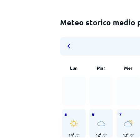
Meteo storico medio p
Lun
Mar
Mer
5
6
7
14
°
12
°
13
°
/
6
°
/
6
°
/
5
°