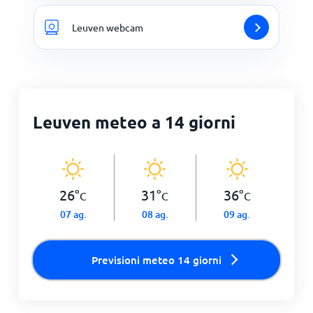
Leuven webcam
Leuven meteo a 14 giorni
26
°
31
°
36
°
C
C
C
07 ag.
08 ag.
09 ag.
Previsioni meteo 14 giorni