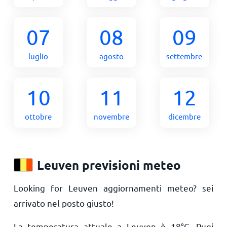
07
08
09
luglio
agosto
settembre
10
11
12
ottobre
novembre
dicembre
Leuven previsioni meteo
Looking for Leuven aggiornamenti meteo? sei
arrivato nel posto giusto!
La temperatura attuale a Leuven è
18
°
C
. Puoi