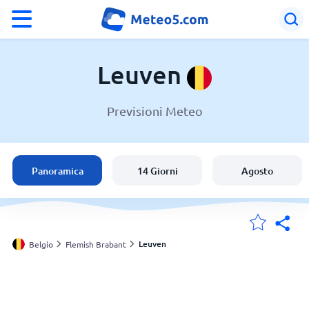
°F
°C
Leuven
Previsioni Meteo
Meteo a Leuven
Belgio
Panoramica
14 Giorni
Agosto
Italia
Svizzera
Leuven
Belgio
Flemish Brabant
Le mie località