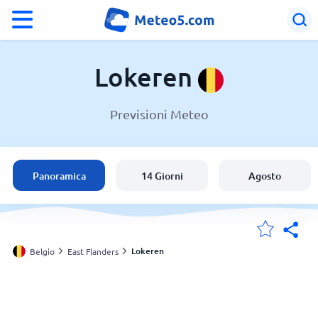
°F
°C
Lokeren
Previsioni Meteo
Meteo a Lokeren
Belgio
Panoramica
14 Giorni
Agosto
Italia
Svizzera
Lokeren
Belgio
East Flanders
Le mie località