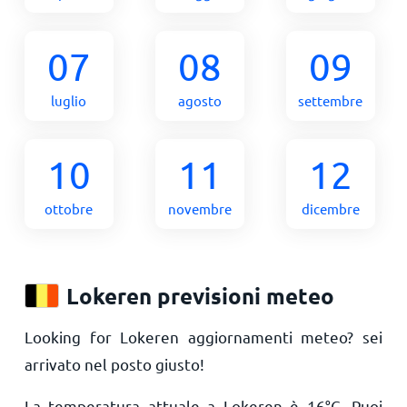
07
08
09
luglio
agosto
settembre
10
11
12
ottobre
novembre
dicembre
Lokeren previsioni meteo
Looking for Lokeren aggiornamenti meteo? sei
arrivato nel posto giusto!
La temperatura attuale a Lokeren è
16
°
C
. Puoi