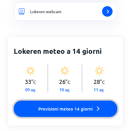
Lokeren webcam
Lokeren meteo a 14 giorni
33
°
26
°
28
°
C
C
C
09 ag.
10 ag.
11 ag.
Previsioni meteo 14 giorni