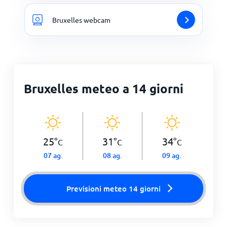
Bruxelles webcam
Bruxelles meteo a 14 giorni
25
°
31
°
34
°
C
C
C
07 ag.
08 ag.
09 ag.
Previsioni meteo 14 giorni