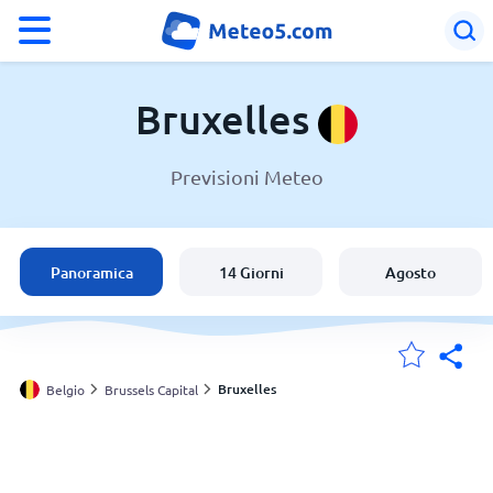
°F
°C
Bruxelles
Previsioni Meteo
Meteo a Bruxelles
Belgio
Panoramica
14 Giorni
Agosto
Italia
Svizzera
Bruxelles
Belgio
Brussels Capital
Le mie località