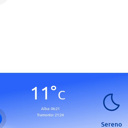
11
°
C
Alba:
06:21
Tramonto:
21:24
Sereno