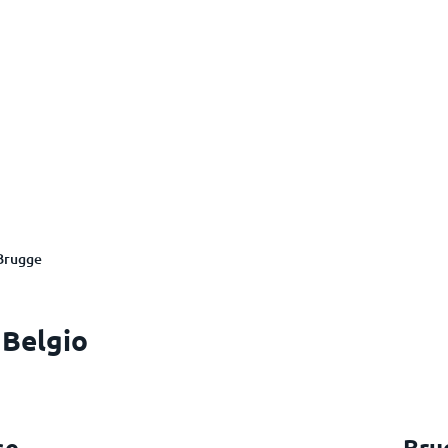
Brugge
 Belgio
se
Bru