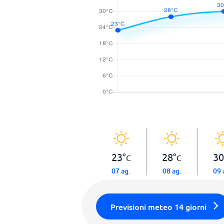
23
°
28
°
30
C
C
07 ag.
08 ag.
09 
Previsioni meteo 14 giorni