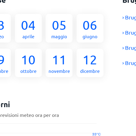
› Bru
3
04
05
06
› Bru
zo
aprile
maggio
giugno
› Bru
9
10
11
12
› Bru
mbre
ottobre
novembre
dicembre
rni
previsioni meteo ora per ora