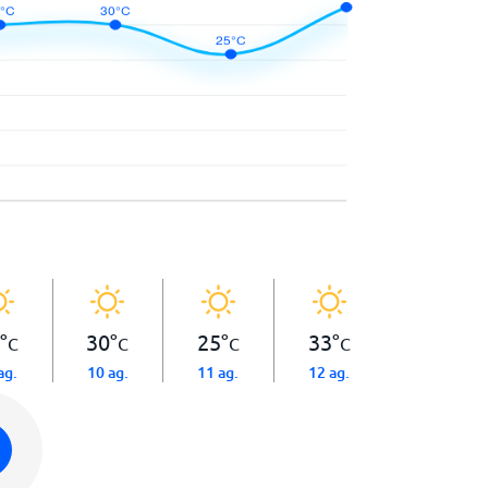
°
30
°
25
°
33
°
C
C
C
C
ag.
10 ag.
11 ag.
12 ag.