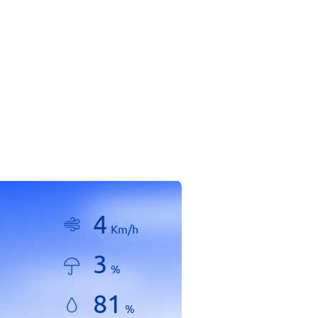
4
Km/h
3
%
81
%