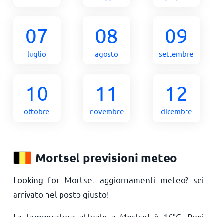
07
08
09
luglio
agosto
settembre
10
11
12
ottobre
novembre
dicembre
Mortsel previsioni meteo
Looking for Mortsel aggiornamenti meteo? sei
arrivato nel posto giusto!
La temperatura attuale a Mortsel è
16
°
C
. Puoi