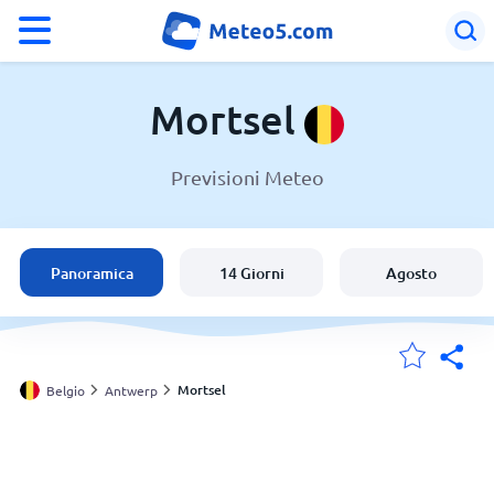
°F
°C
Mortsel
Previsioni Meteo
Meteo a Mortsel
Belgio
Panoramica
14 Giorni
Agosto
Italia
Svizzera
Mortsel
Belgio
Antwerp
Le mie località