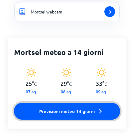
Mortsel webcam
Mortsel meteo a 14 giorni
25
°
29
°
33
°
C
C
C
07 ag.
08 ag.
09 ag.
Previsioni meteo 14 giorni