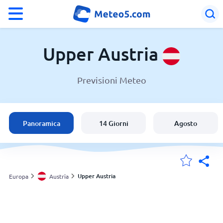
°F
°C
Upper Austria
Previsioni Meteo
Meteo in Upper Austria
Austria
Panoramica
14 Giorni
Agosto
Italia
Svizzera
Upper Austria
Europa
Austria
Le mie località