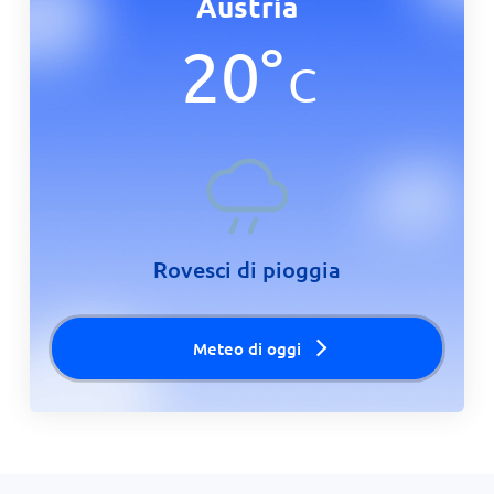
Austria
20
°
C
Rovesci di pioggia
Meteo di oggi