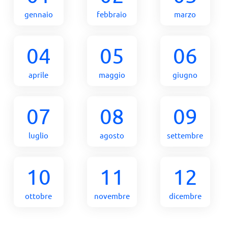
gennaio
febbraio
marzo
04
05
06
aprile
maggio
giugno
07
08
09
luglio
agosto
settembre
10
11
12
ottobre
novembre
dicembre