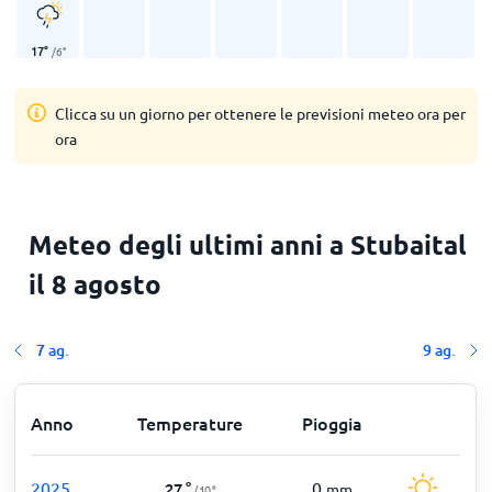
17
°
/
6
°
Clicca su un giorno per ottenere le previsioni meteo ora per
ora
Meteo degli ultimi anni a Stubaital
il 8 agosto
7 ag.
9 ag.
Anno
Temperature
Pioggia
2025
0
27
°
mm
/
10
°