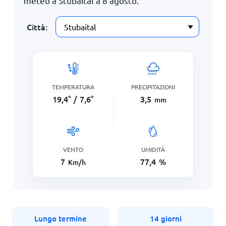
meteo a Stubaital a
8 agosto
.
Città:
TEMPERATURA
PRECIPITAZIONI
19,4
°
/
7,6
°
3,5
mm
VENTO
UMIDITÀ
7
77,4
%
Km/h
Lungo termine
14 giorni