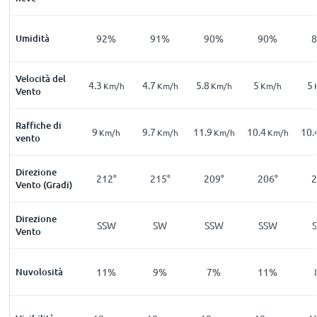
Umidità
92%
91%
90%
90%
Velocità del
4.3
4.7
5.8
5
5
Km/h
Km/h
Km/h
Km/h
Vento
Raffiche di
9
9.7
11.9
10.4
10.
Km/h
Km/h
Km/h
Km/h
vento
Direzione
212°
215°
209°
206°
2
Vento (Gradi)
Direzione
SSW
SW
SSW
SSW
Vento
Nuvolosità
11%
9%
7%
11%