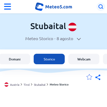
°F
°C
Stubaital
Meteo Storico -
8 agosto
Meteo a Stubaital
Austria
Domani
Storico
Webcam
Italia
Svizzera
Meteo Storico
Austria
Tirol
Stubaital
Le mie località