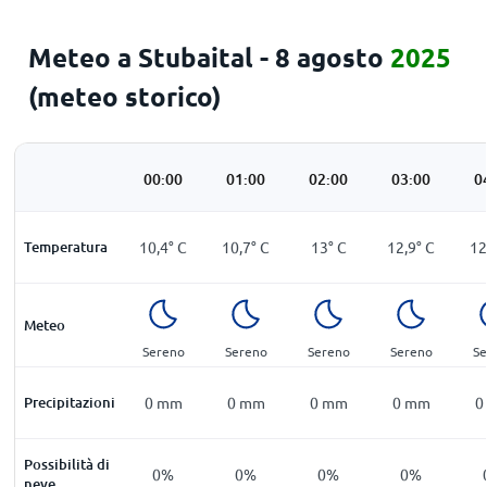
Meteo a Stubaital - 8 agosto
2025
(meteo storico)
00:00
01:00
02:00
03:00
0
Temperatura
10,4
°
C
10,7
°
C
13
°
C
12,9
°
C
12
Meteo
Sereno
Sereno
Sereno
Sereno
Se
Precipitazioni
0
mm
0
mm
0
mm
0
mm
0
Possibilità di
0%
0%
0%
0%
neve