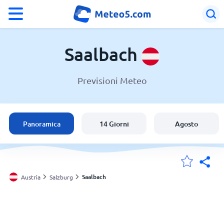
°F
°C
Saalbach
Previsioni Meteo
Meteo a Saalbach
Austria
Panoramica
14 Giorni
Agosto
Italia
Svizzera
Saalbach
Austria
Salzburg
Le mie località