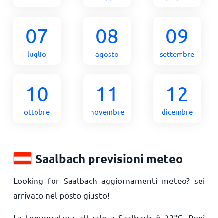
07
08
09
luglio
agosto
settembre
10
11
12
ottobre
novembre
dicembre
Saalbach previsioni meteo
Looking for Saalbach aggiornamenti meteo? sei
arrivato nel posto giusto!
La temperatura attuale a Saalbach è
23
°
C
. Puoi