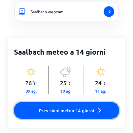
Saalbach webcam
Saalbach meteo a 14 giorni
26
°
25
°
24
°
C
C
C
09 ag.
10 ag.
11 ag.
Previsioni meteo 14 giorni