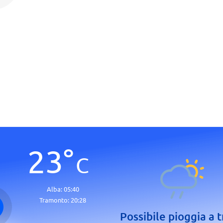
23
°
C
Alba:
05:40
Tramonto:
20:28
Possibile pioggia a t