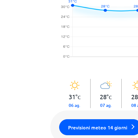
31
°
28
°
28
C
C
06 ag.
07 ag.
08 
Previsioni meteo 14 giorni