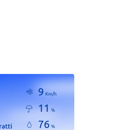
9
Km/h
11
%
76
ratti
%