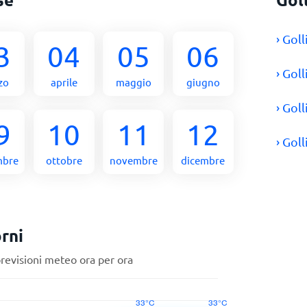
› Gol
3
04
05
06
› Gol
zo
aprile
maggio
giugno
› Gol
9
10
11
12
› Gol
mbre
ottobre
novembre
dicembre
rni
previsioni meteo ora per ora