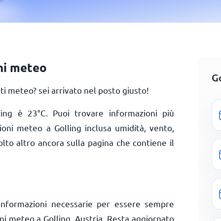
ni meteo
G
i meteo? sei arrivato nel posto giusto!
lling è
23
°
C
. Puoi trovare informazioni più
zioni meteo a Golling inclusa umidità, vento,
olto altro ancora sulla pagina che contiene il
informazioni necessarie per essere sempre
oni meteo a Golling, Austria. Resta aggiornato