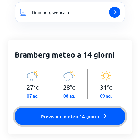
Bramberg webcam
Bramberg meteo a 14 giorni
27
°
28
°
31
°
C
C
C
07 ag.
08 ag.
09 ag.
Previsioni meteo 14 giorni