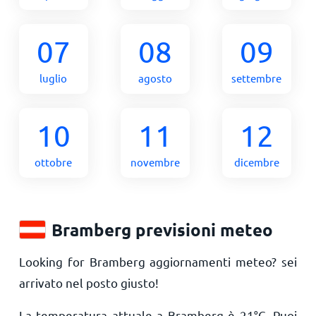
07
08
09
luglio
agosto
settembre
10
11
12
ottobre
novembre
dicembre
Bramberg previsioni meteo
Looking for Bramberg aggiornamenti meteo? sei
arrivato nel posto giusto!
La temperatura attuale a Bramberg è
21
°
C
. Puoi