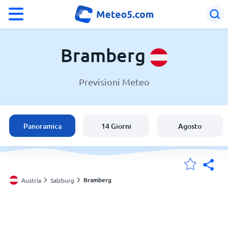
°F
°C
Bramberg
Previsioni Meteo
Meteo a Bramberg
Austria
Panoramica
14 Giorni
Agosto
Italia
Svizzera
Bramberg
Austria
Salzburg
Le mie località