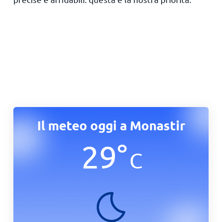
Il meteo oggi a Monastir
29
°
C