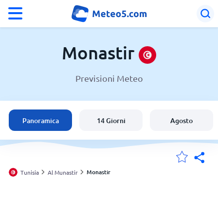
°F
°C
Monastir
Previsioni Meteo
Meteo a Monastir
Tunisia
Panoramica
14 Giorni
Agosto
Italia
Svizzera
Monastir
Tunisia
Al Munastir
Le mie località