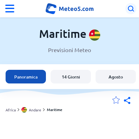
°F
°C
Maritime
Previsioni Meteo
Meteo in Maritime
Andare
Panoramica
14 Giorni
Agosto
Italia
Svizzera
Maritime
Africa
Andare
Le mie località