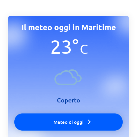
Il meteo oggi in Maritime
23
°
C
Coperto
Meteo di oggi