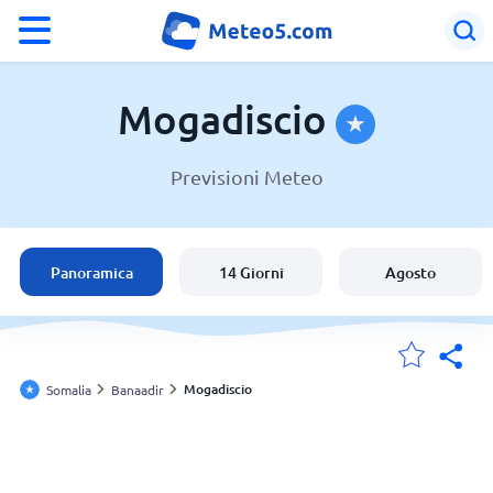
°F
°C
Mogadiscio
Previsioni Meteo
Meteo a Mogadiscio
Somalia
Panoramica
14 Giorni
Agosto
Italia
Svizzera
Mogadiscio
Somalia
Banaadir
Le mie località