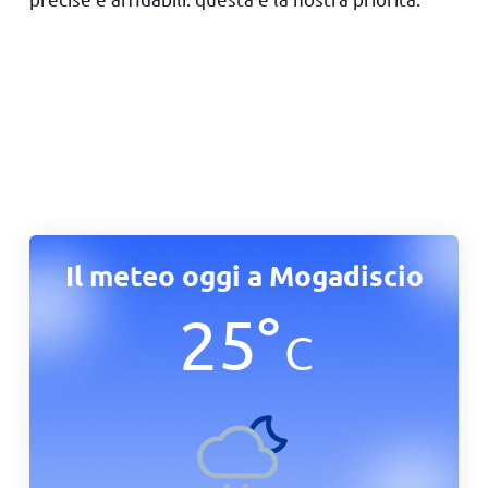
Il meteo oggi a Mogadiscio
25
°
C