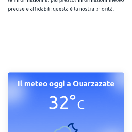
precise e affidabili: questa è la nostra priorità.
Il meteo oggi a Ouarzazate
32
°
C