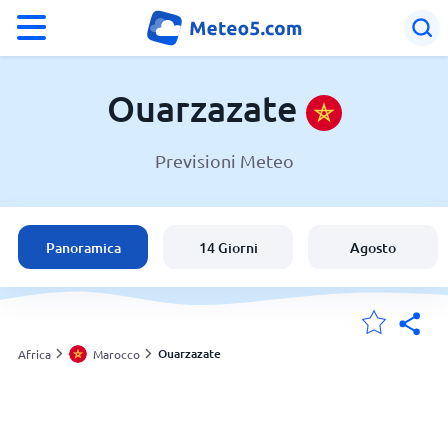
°F
°C
Ouarzazate
Previsioni Meteo
Meteo a Ouarzazate
Marocco
Panoramica
14 Giorni
Agosto
Italia
Svizzera
Ouarzazate
Africa
Marocco
Le mie località