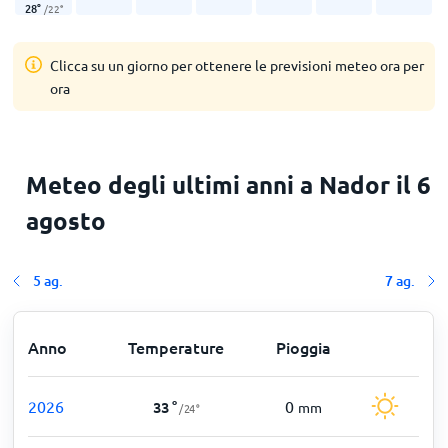
28
°
/
22
°
Clicca su un giorno per ottenere le previsioni meteo ora per
ora
Meteo degli ultimi anni a Nador il 6
agosto
5 ag.
7 ag.
Anno
Temperature
Pioggia
2026
0
33
°
mm
/
24
°