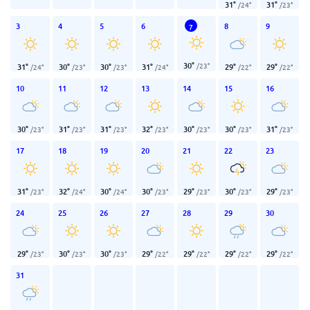
31
°
31
°
/
24
°
/
23
°
3
4
5
6
8
9
7
30
°
/
23
°
31
°
30
°
30
°
31
°
29
°
29
°
/
24
°
/
23
°
/
23
°
/
24
°
/
22
°
/
22
°
10
11
12
13
14
15
16
30
°
31
°
31
°
32
°
30
°
30
°
31
°
/
23
°
/
23
°
/
23
°
/
23
°
/
23
°
/
23
°
/
23
°
17
18
19
20
21
22
23
31
°
32
°
30
°
30
°
29
°
30
°
29
°
/
23
°
/
24
°
/
24
°
/
23
°
/
23
°
/
23
°
/
23
°
24
25
26
27
28
29
30
29
°
30
°
30
°
29
°
29
°
29
°
29
°
/
23
°
/
23
°
/
23
°
/
22
°
/
22
°
/
22
°
/
22
°
31