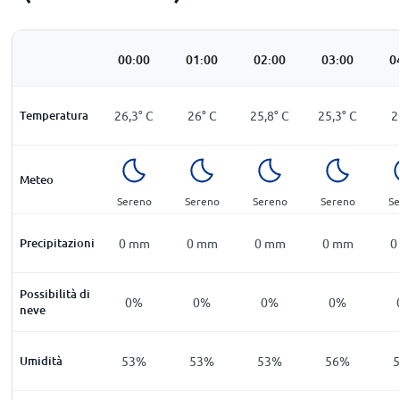
00:00
01:00
02:00
03:00
0
Temperatura
26,3
°
C
26
°
C
25,8
°
C
25,3
°
C
2
Meteo
Sereno
Sereno
Sereno
Sereno
Se
Precipitazioni
0
mm
0
mm
0
mm
0
mm
0
Possibilità di
0%
0%
0%
0%
neve
Umidità
53%
53%
53%
56%