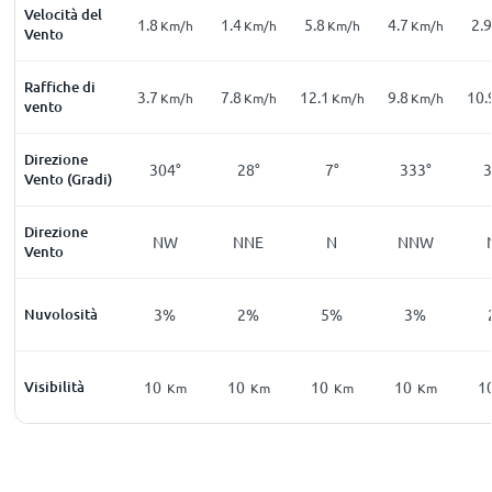
Velocità del
1.8
1.4
5.8
4.7
2.9
Km/h
Km/h
Km/h
Km/h
Vento
Raffiche di
3.7
7.8
12.1
9.8
10.
Km/h
Km/h
Km/h
Km/h
vento
Direzione
304°
28°
7°
333°
3
Vento (Gradi)
Direzione
NW
NNE
N
NNW
Vento
Nuvolosità
3%
2%
5%
3%
Visibilità
10
10
10
10
1
Km
Km
Km
Km