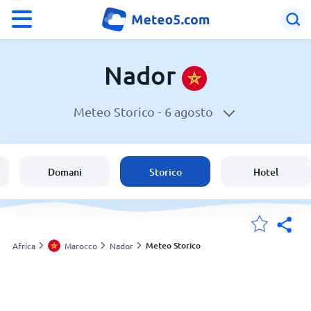
°F
°C
Nador
Meteo Storico -
6 agosto
Meteo a Nador
Marocco
Domani
Storico
Hotel
Italia
Svizzera
Meteo Storico
Africa
Marocco
Nador
Le mie località