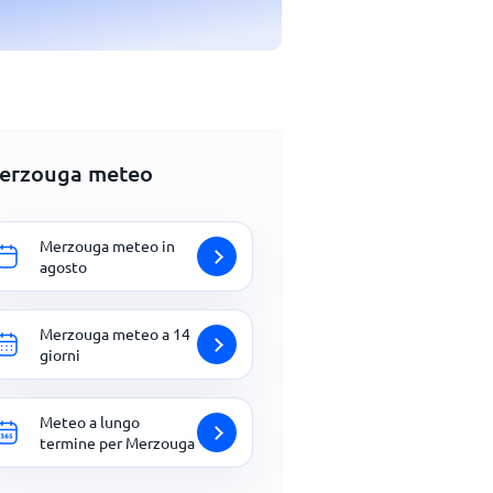
erzouga meteo
Merzouga meteo in
agosto
Merzouga meteo a 14
giorni
Meteo a lungo
termine per Merzouga