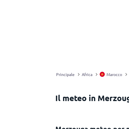
Principale
Africa
Marocco
Il meteo in Merzou
Merzouga meteo per 