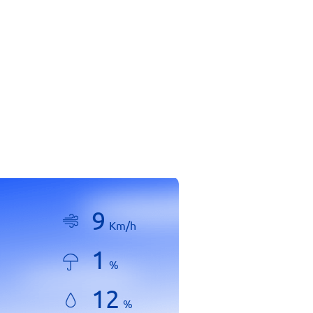
9
Km/h
1
%
12
%