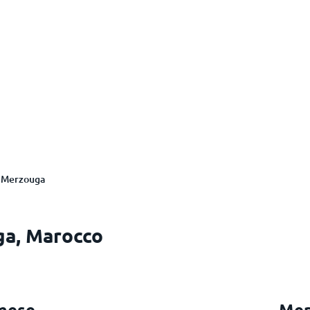
Merzouga
ga, Marocco
mese
Mer