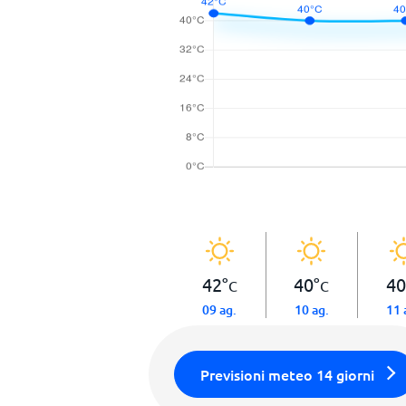
42
°
40
°
40
C
C
09 ag.
10 ag.
11 
Previsioni meteo 14 giorni