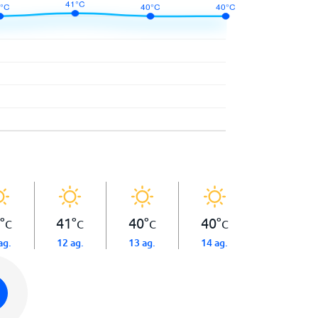
°
41
°
40
°
40
°
C
C
C
C
ag.
12 ag.
13 ag.
14 ag.