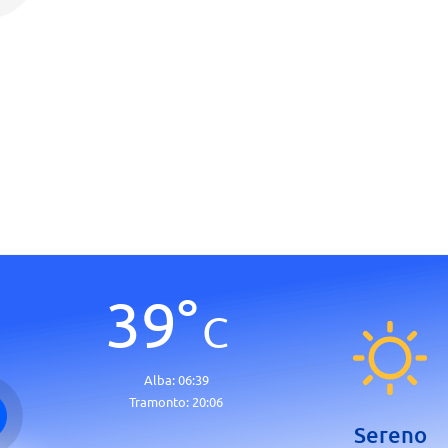
39
°
C
Alba:
06:39
Tramonto:
20:06
Sereno