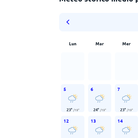
Lun
Mar
Mer
5
6
7
23
°
24
°
23
°
/
19
°
/
19
°
/
19
°
12
13
14