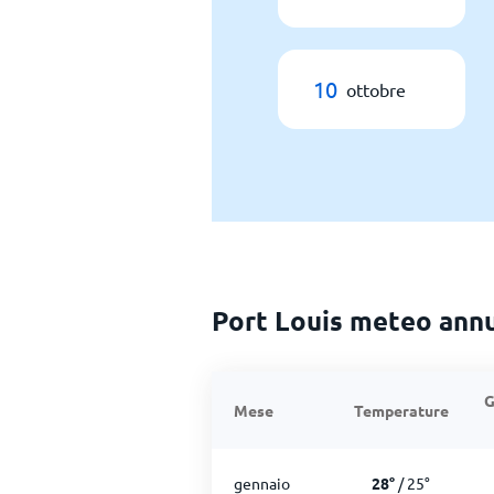
10
ottobre
Port Louis meteo ann
G
Mese
Temperature
gennaio
28
°
/
25
°