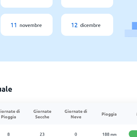
11
12
novembre
dicembre
uale
iornate di
Giornate
Giornate di
Pioggia
Pioggia
Secche
Neve
8
23
0
188
mm