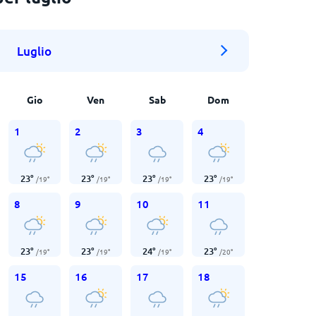
Luglio
Gio
Ven
Sab
Dom
1
2
3
4
23
°
23
°
23
°
23
°
/
19
°
/
19
°
/
19
°
/
19
°
8
9
10
11
23
°
23
°
24
°
23
°
/
19
°
/
19
°
/
19
°
/
20
°
15
16
17
18