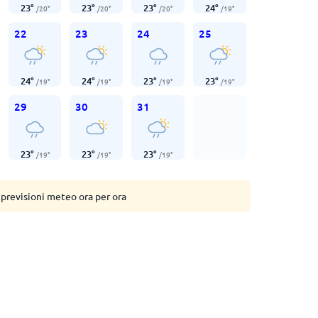
23
°
23
°
23
°
24
°
/
20
°
/
20
°
/
20
°
/
19
°
22
23
24
25
24
°
24
°
23
°
23
°
/
19
°
/
19
°
/
19
°
/
19
°
29
30
31
23
°
23
°
23
°
/
19
°
/
19
°
/
19
°
 previsioni meteo ora per ora