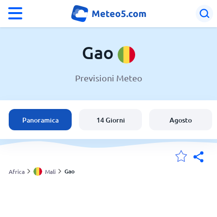
°F
°C
Gao
Previsioni Meteo
Meteo a Gao
Mali
Panoramica
14 Giorni
Agosto
Italia
Svizzera
Gao
Africa
Mali
Le mie località