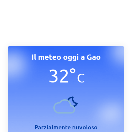
Il meteo oggi a Gao
32
°
C
Parzialmente nuvoloso