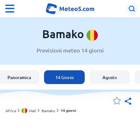
°F
°C
Bamako
Previsioni meteo 14 giorni
Meteo a Bamako
Mali
Panoramica
14 Giorni
Agosto
Italia
Svizzera
14 giorni
Africa
Mali
Bamako
Le mie località