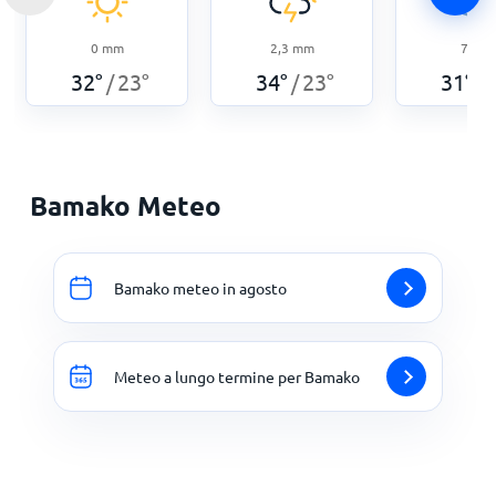
0
mm
2,3
mm
7
mm
32
°
23
°
34
°
23
°
31
°
/
/
/
Bamako Meteo
Bamako meteo in agosto
Meteo a lungo termine per Bamako