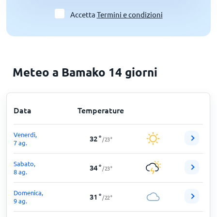
Accetta
Termini e condizioni
Meteo a Bamako 14 giorni
Data
Temperature
Venerdì,
32
°
/
23
°
7 ag.
Sabato,
34
°
/
23
°
8 ag.
Domenica,
31
°
/
22
°
9 ag.