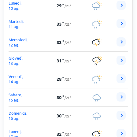
Lunedi,
29
°
/
23
°
10 ag.
Martedì,
33
°
/
22
°
11 ag.
Mercoledì,
33
°
/
23
°
12 ag.
Giovedì,
31
°
/
22
°
13 ag.
Venerdì,
28
°
/
22
°
14 ag.
Sabato,
30
°
/
21
°
15 ag.
Domenica,
30
°
/
22
°
16 ag.
Lunedi,
32
°
/
22
°
17 ag.