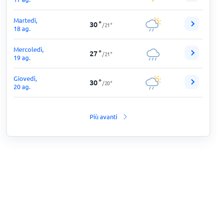
Martedì,
30
°
/
21
°
18 ag.
Mercoledì,
27
°
/
21
°
19 ag.
Giovedì,
30
°
/
20
°
20 ag.
Più avanti