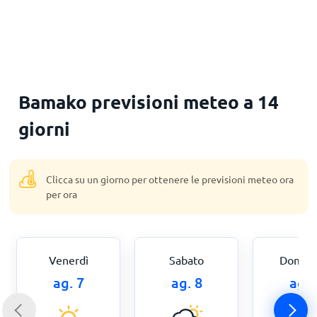
Principale
Bamako previsioni meteo a 14
giorni
Clicca su un giorno per ottenere le previsioni meteo ora
per ora
Venerdì
Sabato
Domen
ag. 7
ag. 8
ag. 