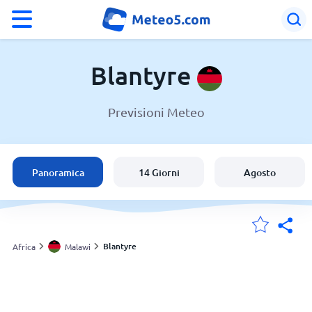
°F
°C
Blantyre
Previsioni Meteo
Meteo a Blantyre
Malawi
Panoramica
14 Giorni
Agosto
Italia
Svizzera
Blantyre
Africa
Malawi
Le mie località