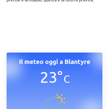
Il meteo oggi a Blantyre
23
°
C