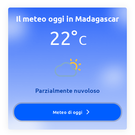
Il meteo oggi in Madagascar
22
°
C
Parzialmente nuvoloso
Meteo di oggi