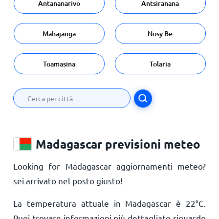
Antananarivo
Antsiranana
Mahajanga
Nosy Be
Toamasina
Tolaria
Madagascar previsioni meteo
Looking for Madagascar aggiornamenti meteo?
sei arrivato nel posto giusto!
La temperatura attuale in Madagascar è
22
°
C
.
Puoi trovare informazioni più dettagliate riguardo