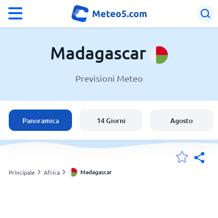
°F
°C
Madagascar
Previsioni Meteo
Meteo in Madagascar
Madagascar
Panoramica
14 Giorni
Agosto
Italia
Svizzera
Madagascar
Principale
Africa
Le mie località