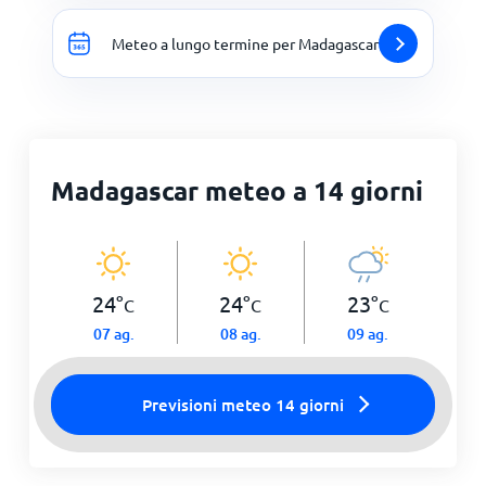
Meteo a lungo termine per Madagascar
Madagascar meteo a 14 giorni
24
°
24
°
23
°
C
C
C
07 ag.
08 ag.
09 ag.
Previsioni meteo 14 giorni