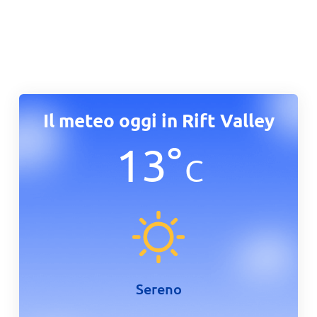
Il meteo oggi in Rift Valley
13
°
C
Sereno