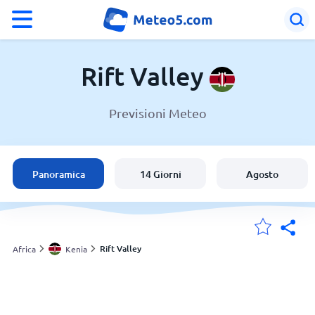
°F
°C
Rift Valley
Previsioni Meteo
Meteo in Rift Valley
Kenia
Panoramica
14 Giorni
Agosto
Italia
Svizzera
Rift Valley
Africa
Kenia
Le mie località