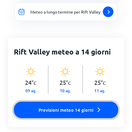
Meteo a lungo termine per Rift Valley
Rift Valley meteo a 14 giorni
24
°
25
°
25
°
C
C
C
09 ag.
10 ag.
11 ag.
Previsioni meteo 14 giorni