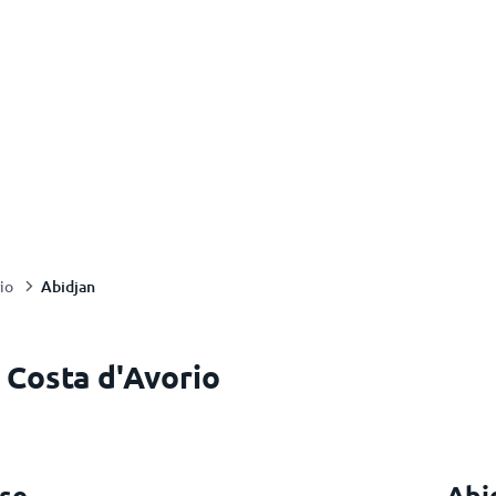
Abidjan
io
, Costa d'Avorio
se
Abi