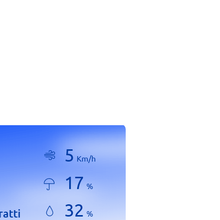
5
Km/h
17
%
32
ratti
%