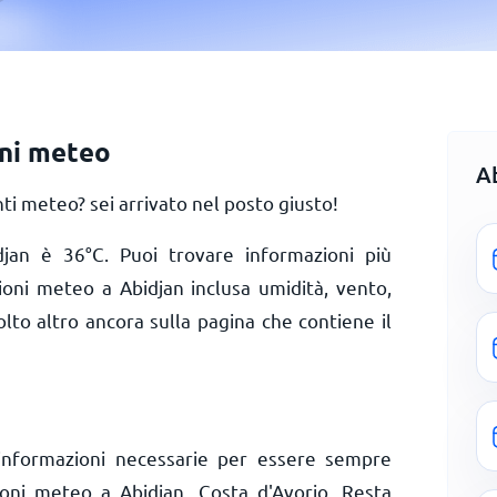
oni meteo
A
i meteo? sei arrivato nel posto giusto!
idjan è
36
°
C
. Puoi trovare informazioni più
zioni meteo a Abidjan inclusa umidità, vento,
olto altro ancora sulla pagina che contiene il
informazioni necessarie per essere sempre
ioni meteo a Abidjan, Costa d'Avorio. Resta