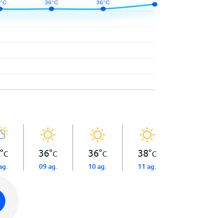
°
36
°
36
°
38
°
C
C
C
C
ag.
09 ag.
10 ag.
11 ag.