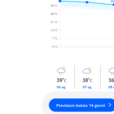
39
°
38
°
36
C
C
06 ag.
07 ag.
08 
Previsioni meteo 14 giorni