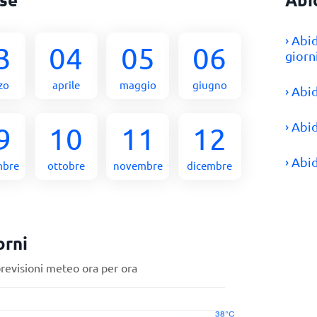
› Abi
3
04
05
06
giorn
zo
aprile
maggio
giugno
› Abi
› Abi
9
10
11
12
› Abi
mbre
ottobre
novembre
dicembre
orni
previsioni meteo ora per ora