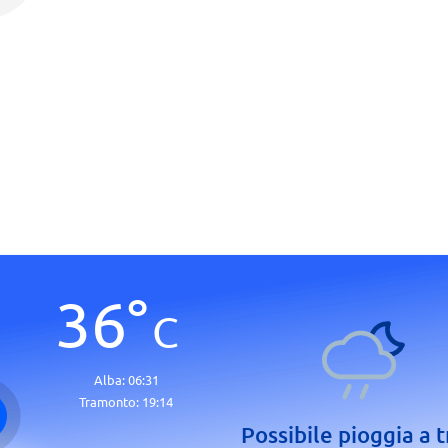
36
°
C
Alba:
06:31
Tramonto:
19:14
Possibile pioggia a t