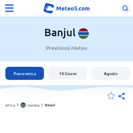
°F
°C
Banjul
Previsioni Meteo
Meteo a Banjul
Gambia
Panoramica
14 Giorni
Agosto
Italia
Svizzera
Banjul
Africa
Gambia
Le mie località