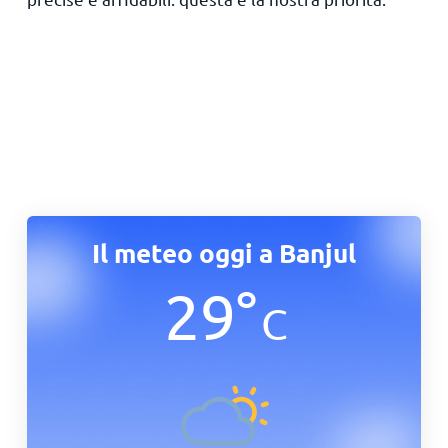
Il meteo oggi a Banjul
29
°
C