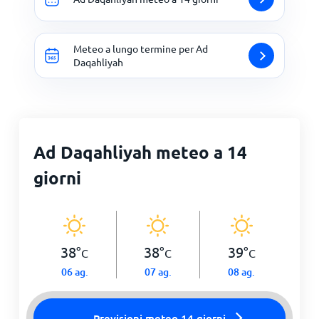
Meteo a lungo termine per Ad
Daqahliyah
Ad Daqahliyah meteo a 14
giorni
38
°
38
°
39
°
C
C
C
06 ag.
07 ag.
08 ag.
Previsioni meteo 14 giorni