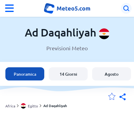
°F
°C
Ad Daqahliyah
Previsioni Meteo
Meteo in Ad Daqahliyah
Egitto
Panoramica
14 Giorni
Agosto
Italia
Svizzera
Ad Daqahliyah
Africa
Egitto
Le mie località