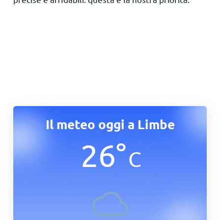
Il meteo oggi a Limbe
26
°
C