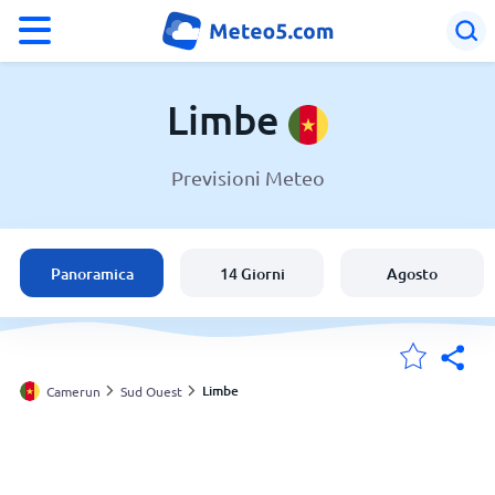
°F
°C
Limbe
Previsioni Meteo
Meteo a Limbe
Camerun
Panoramica
14 Giorni
Agosto
Italia
Svizzera
Limbe
Camerun
Sud Ouest
Le mie località