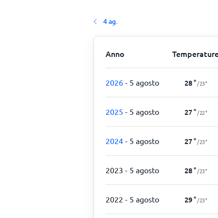
4 ag.
Anno
Temperatur
2026
- 5 agosto
28
°
/
23
°
2025
- 5 agosto
27
°
/
22
°
2024
- 5 agosto
27
°
/
23
°
2023
- 5 agosto
28
°
/
23
°
2022
- 5 agosto
29
°
/
23
°