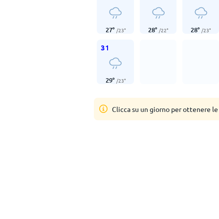
27
°
28
°
28
°
/
23
°
/
22
°
/
23
°
31
29
°
/
23
°
Clicca su un giorno per ottenere le