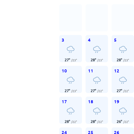
3
4
5
27
°
28
°
28
°
/
23
°
/
23
°
/
23
°
10
11
12
27
°
27
°
27
°
/
23
°
/
22
°
/
22
°
17
18
19
28
°
28
°
26
°
/
22
°
/
22
°
/
22
°
24
25
26