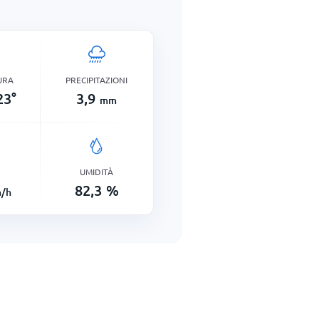
URA
PRECIPITAZIONI
23
°
3,9
mm
UMIDITÀ
82,3
%
/h