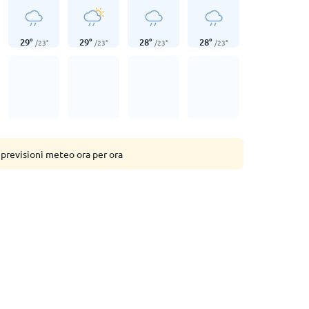
29
°
29
°
28
°
28
°
/
23
°
/
23
°
/
23
°
/
23
°
 previsioni meteo ora per ora