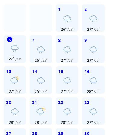
1
2
26
°
27
°
/
23
°
/
23
°
7
8
9
6
27
°
/
23
°
26
°
27
°
27
°
/
23
°
/
23
°
/
22
°
13
14
15
16
27
°
25
°
27
°
28
°
/
23
°
/
22
°
/
22
°
/
23
°
20
21
22
23
28
°
28
°
28
°
27
°
/
22
°
/
23
°
/
23
°
/
23
°
27
28
29
30