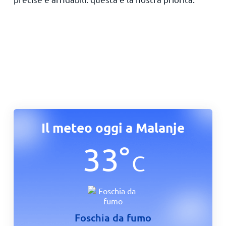
Il meteo oggi a Malanje
33
°
C
Foschia da fumo