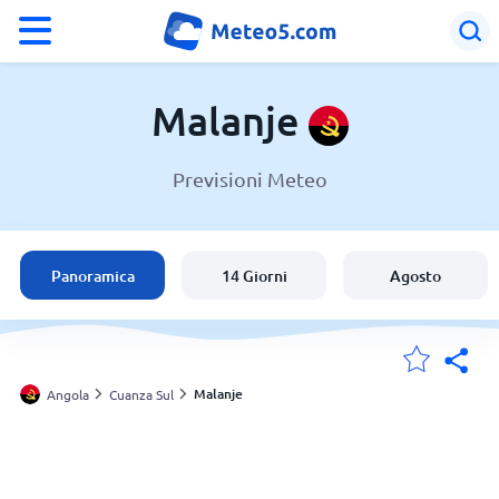
°F
°C
Malanje
Previsioni Meteo
Meteo a Malanje
Angola
Panoramica
14 Giorni
Agosto
Italia
Svizzera
Malanje
Angola
Cuanza Sul
Le mie località