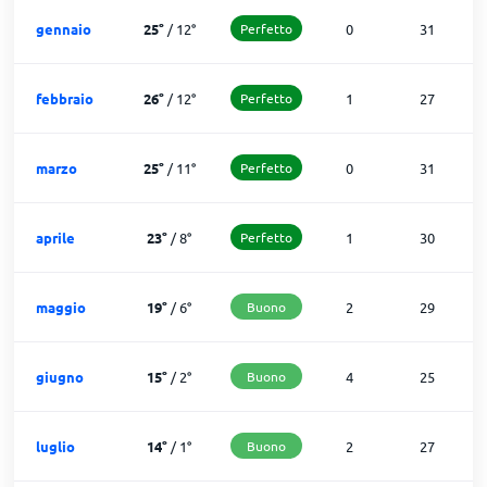
gennaio
25
°
/
12
°
Perfetto
0
31
febbraio
26
°
/
12
°
Perfetto
1
27
marzo
25
°
/
11
°
Perfetto
0
31
aprile
23
°
/
8
°
Perfetto
1
30
maggio
19
°
/
6
°
Buono
2
29
giugno
15
°
/
2
°
Buono
4
25
luglio
14
°
/
1
°
Buono
2
27