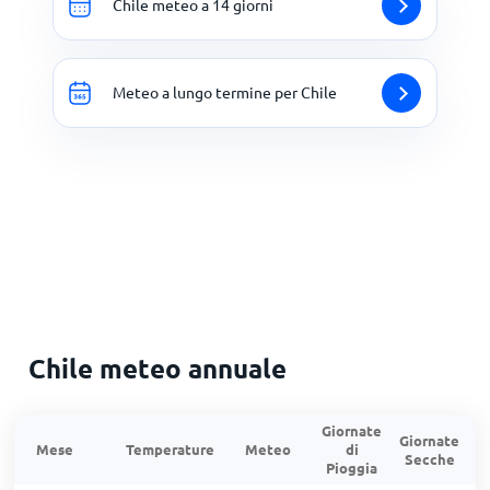
Chile meteo a 14 giorni
Meteo a lungo termine per Chile
Chile meteo annuale
Giornate
Giornate
G
Mese
Temperature
Meteo
di
Secche
d
Pioggia