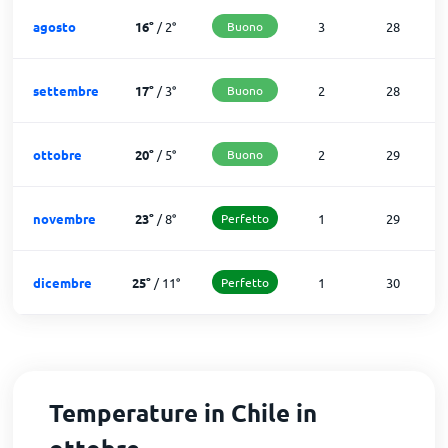
agosto
16
°
/
2
°
Buono
3
28
settembre
17
°
/
3
°
Buono
2
28
ottobre
20
°
/
5
°
Buono
2
29
novembre
23
°
/
8
°
Perfetto
1
29
dicembre
25
°
/
11
°
Perfetto
1
30
Temperature in Chile in