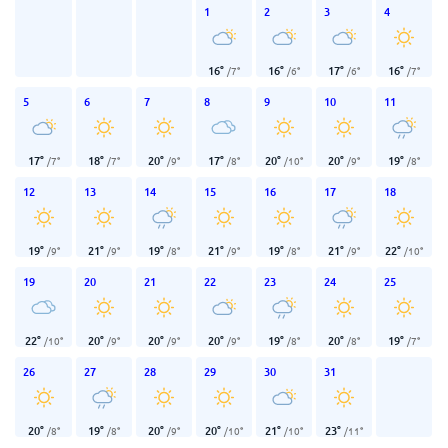
1
2
3
4
16
°
16
°
17
°
16
°
/
7
°
/
6
°
/
6
°
/
7
°
5
6
7
8
9
10
11
17
°
18
°
20
°
17
°
20
°
20
°
19
°
/
7
°
/
7
°
/
9
°
/
8
°
/
10
°
/
9
°
/
8
°
12
13
14
15
16
17
18
19
°
21
°
19
°
21
°
19
°
21
°
22
°
/
9
°
/
9
°
/
8
°
/
9
°
/
8
°
/
9
°
/
10
°
19
20
21
22
23
24
25
22
°
20
°
20
°
20
°
19
°
20
°
19
°
/
10
°
/
9
°
/
9
°
/
9
°
/
8
°
/
8
°
/
7
°
26
27
28
29
30
31
20
°
19
°
20
°
20
°
21
°
23
°
/
8
°
/
8
°
/
9
°
/
10
°
/
10
°
/
11
°