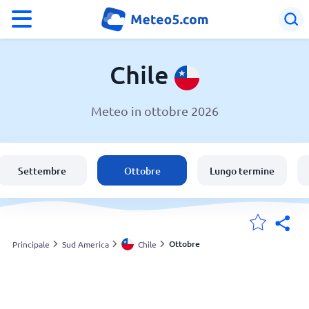
°F
°C
Chile
Meteo in ottobre 2026
Meteo in Chile
Chile
Settembre
Ottobre
Lungo termine
Italia
Svizzera
Ottobre
Principale
Sud America
Chile
Le mie località