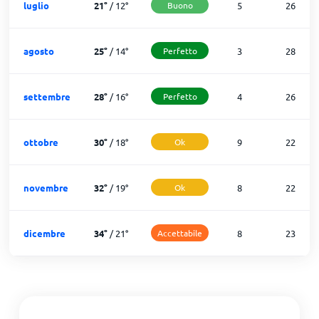
luglio
21
°
/
12
°
Buono
5
26
agosto
25
°
/
14
°
Perfetto
3
28
settembre
28
°
/
16
°
Perfetto
4
26
ottobre
30
°
/
18
°
Ok
9
22
novembre
32
°
/
19
°
Ok
8
22
dicembre
34
°
/
21
°
Accettabile
8
23