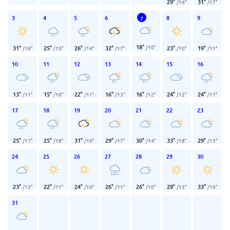
29
°
31
°
/
16
°
/
17
°
3
4
5
6
8
9
7
18
°
/
10
°
31
°
25
°
26
°
32
°
23
°
19
°
/
18
°
/
15
°
/
14
°
/
17
°
/
10
°
/
11
°
10
11
12
13
14
15
16
13
°
15
°
22
°
16
°
16
°
24
°
24
°
/
11
°
/
10
°
/
11
°
/
13
°
/
12
°
/
12
°
/
17
°
17
18
19
20
21
22
23
25
°
25
°
31
°
29
°
30
°
33
°
29
°
/
17
°
/
18
°
/
19
°
/
17
°
/
14
°
/
18
°
/
15
°
24
25
26
27
28
29
30
23
°
22
°
24
°
26
°
26
°
29
°
33
°
/
13
°
/
11
°
/
10
°
/
11
°
/
10
°
/
13
°
/
16
°
31