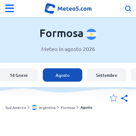
°F
°C
Formosa
Meteo in agosto 2026
Meteo a Formosa
Argentina
14 Giorni
Agosto
Settembre
Italia
Svizzera
Agosto
Sud America
Argentina
Formosa
Le mie località