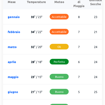
Mese
Temperature
Meteo
di
Secche
Pioggia
gennaio
35
°
/
23
°
Accettabile
8
23
febbraio
34
°
/
22
°
Accettabile
7
21
marzo
32
°
/
20
°
Ok
7
24
aprile
28
°
/
18
°
Perfetto
6
24
maggio
23
°
/
15
°
Buono
7
24
giugno
21
°
/
13
°
Buono
5
25