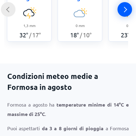
1,3
mm
0
mm
0
mm
32
°
17
°
18
°
10
°
23
°
/
/
/
Condizioni meteo medie a
Formosa in agosto
Formosa a agosto ha
temperature minime di
14
°
C
e
massime di
25
°
C
.
Puoi aspettarti
da 3 a 8 giorni di pioggia
a Formosa