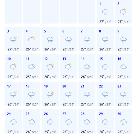
1
2
27
°
27
°
/
27
°
/
26
°
3
4
5
6
7
8
9
27
°
26
°
26
°
26
°
27
°
26
°
26
°
/
26
°
/
26
°
/
26
°
/
25
°
/
26
°
/
25
°
/
25
°
10
11
12
13
14
15
16
26
°
25
°
26
°
26
°
26
°
25
°
26
°
/
25
°
/
25
°
/
25
°
/
25
°
/
25
°
/
25
°
/
24
°
17
18
19
20
21
22
23
26
°
26
°
26
°
26
°
27
°
26
°
25
°
/
24
°
/
25
°
/
25
°
/
25
°
/
26
°
/
25
°
/
25
°
24
25
26
27
28
29
30
26
°
26
°
25
°
26
°
26
°
26
°
26
°
/
25
°
/
24
°
/
24
°
/
25
°
/
25
°
/
25
°
/
25
°