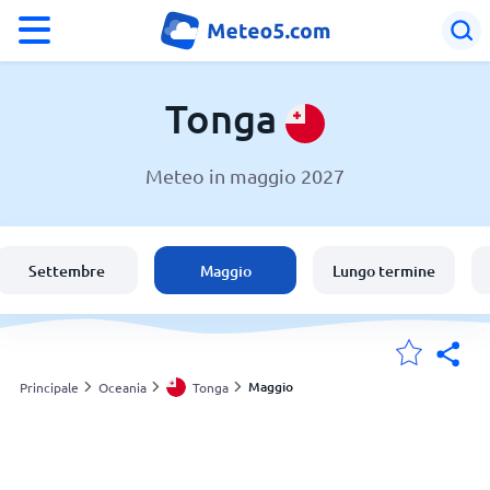
°F
°C
Tonga
Meteo in maggio 2027
Meteo in Tonga
Tonga
Settembre
Maggio
Lungo termine
Italia
Svizzera
Maggio
Principale
Oceania
Tonga
Le mie località