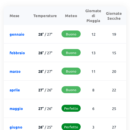
Giornate
Giornate
G
Mese
Temperature
Meteo
di
Secche
d
Pioggia
gennaio
28
°
/
27
°
Buono
12
19
febbraio
28
°
/
27
°
Buono
13
15
marzo
28
°
/
27
°
Buono
11
20
aprile
27
°
/
26
°
Buono
8
22
maggio
27
°
/
26
°
Perfetto
6
25
giugno
26
°
/
25
°
Perfetto
3
27