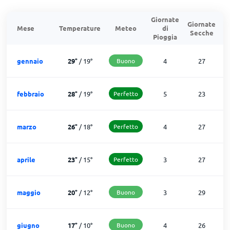
Giornate
Giornate
G
Mese
Temperature
Meteo
di
Secche
d
Pioggia
gennaio
29
°
/
19
°
Buono
4
27
febbraio
28
°
/
19
°
Perfetto
5
23
marzo
26
°
/
18
°
Perfetto
4
27
aprile
23
°
/
15
°
Perfetto
3
27
maggio
20
°
/
12
°
Buono
3
29
giugno
17
°
/
10
°
Buono
4
26