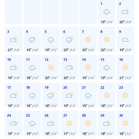
1
2
19
°
20
°
/
14
°
/
14
°
3
4
5
6
7
8
9
21
°
19
°
19
°
20
°
20
°
20
°
19
°
/
15
°
/
14
°
/
13
°
/
13
°
/
13
°
/
14
°
/
15
°
10
11
12
13
14
15
16
19
°
18
°
20
°
20
°
19
°
19
°
21
°
/
14
°
/
13
°
/
14
°
/
15
°
/
14
°
/
14
°
/
13
°
17
18
19
20
21
22
23
19
°
18
°
18
°
19
°
19
°
18
°
19
°
/
13
°
/
13
°
/
13
°
/
13
°
/
14
°
/
13
°
/
13
°
24
25
26
27
28
29
30
19
°
19
°
18
°
17
°
18
°
18
°
18
°
/
14
°
/
12
°
/
13
°
/
12
°
/
11
°
/
12
°
/
12
°