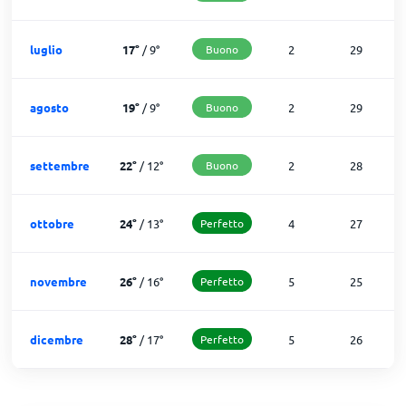
luglio
17
°
/
9
°
Buono
2
29
agosto
19
°
/
9
°
Buono
2
29
settembre
22
°
/
12
°
Buono
2
28
ottobre
24
°
/
13
°
Perfetto
4
27
novembre
26
°
/
16
°
Perfetto
5
25
dicembre
28
°
/
17
°
Perfetto
5
26