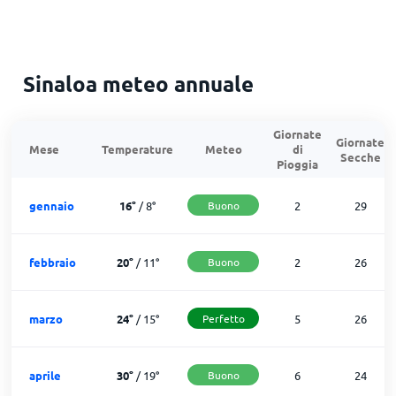
Sinaloa meteo annuale
Giornate
Giornate
Mese
Temperature
Meteo
di
Secche
Pioggia
gennaio
16
°
/
8
°
Buono
2
29
febbraio
20
°
/
11
°
Buono
2
26
marzo
24
°
/
15
°
Perfetto
5
26
aprile
30
°
/
19
°
Buono
6
24