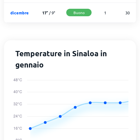
dicembre
17
°
/
9
°
Buono
1
30
Temperature in Sinaloa in
gennaio