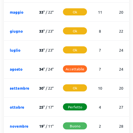
maggio
33
°
/
22
°
Ok
11
20
giugno
33
°
/
23
°
Ok
8
22
luglio
33
°
/
23
°
Ok
7
24
agosto
34
°
/
24
°
Accettabile
7
24
settembre
30
°
/
22
°
Ok
10
20
ottobre
25
°
/
17
°
Perfetto
4
27
novembre
19
°
/
11
°
Buono
2
28