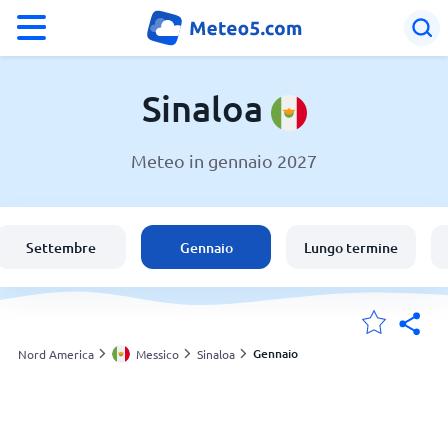
°F
°C
Sinaloa
Meteo in gennaio 2027
Meteo in Sinaloa
Messico
Settembre
Gennaio
Lungo termine
Italia
Svizzera
Gennaio
Nord America
Messico
Sinaloa
Le mie località