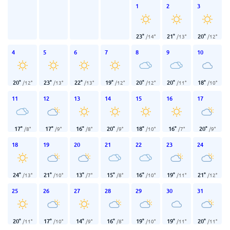
1
2
3
23
°
21
°
20
°
/
14
°
/
13
°
/
12
°
4
5
6
7
8
9
10
20
°
23
°
22
°
19
°
20
°
20
°
18
°
/
12
°
/
13
°
/
13
°
/
12
°
/
12
°
/
11
°
/
10
°
11
12
13
14
15
16
17
17
°
17
°
16
°
20
°
18
°
16
°
20
°
/
8
°
/
9
°
/
8
°
/
9
°
/
10
°
/
7
°
/
9
°
18
19
20
21
22
23
24
24
°
21
°
13
°
15
°
16
°
19
°
21
°
/
13
°
/
10
°
/
7
°
/
8
°
/
10
°
/
11
°
/
12
°
25
26
27
28
29
30
31
20
°
17
°
14
°
16
°
19
°
19
°
20
°
/
11
°
/
10
°
/
9
°
/
8
°
/
10
°
/
11
°
/
11
°