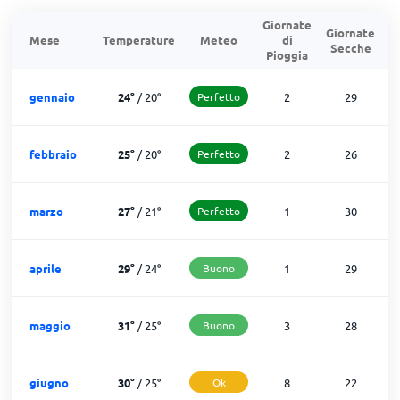
Giornate
Giornate
G
Mese
Temperature
Meteo
di
Secche
d
Pioggia
gennaio
24
°
/
20
°
Perfetto
2
29
febbraio
25
°
/
20
°
Perfetto
2
26
marzo
27
°
/
21
°
Perfetto
1
30
aprile
29
°
/
24
°
Buono
1
29
maggio
31
°
/
25
°
Buono
3
28
giugno
30
°
/
25
°
Ok
8
22