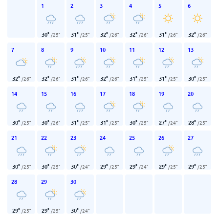
1
2
3
4
5
6
30
°
31
°
32
°
32
°
31
°
32
°
/
25
°
/
25
°
/
26
°
/
26
°
/
26
°
/
26
°
7
8
9
10
11
12
13
32
°
32
°
31
°
32
°
31
°
31
°
30
°
/
26
°
/
26
°
/
26
°
/
26
°
/
25
°
/
25
°
/
25
°
14
15
16
17
18
19
20
30
°
30
°
31
°
31
°
30
°
27
°
28
°
/
25
°
/
26
°
/
25
°
/
25
°
/
25
°
/
24
°
/
25
°
21
22
23
24
25
26
27
30
°
30
°
30
°
29
°
29
°
29
°
29
°
/
25
°
/
25
°
/
24
°
/
25
°
/
24
°
/
25
°
/
25
°
28
29
30
29
°
29
°
30
°
/
25
°
/
25
°
/
24
°