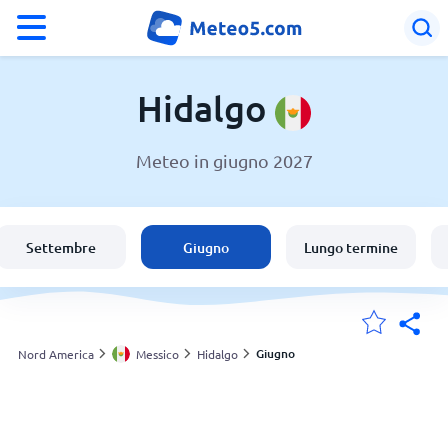
°F
°C
Hidalgo
Meteo in giugno 2027
Meteo in Hidalgo
Messico
Settembre
Giugno
Lungo termine
Italia
Svizzera
Giugno
Nord America
Messico
Hidalgo
Le mie località