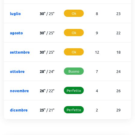
luglio
30
°
/
25
°
Ok
8
23
agosto
30
°
/
25
°
Ok
9
22
settembre
30
°
/
25
°
Ok
12
18
ottobre
28
°
/
24
°
Buono
7
24
novembre
26
°
/
22
°
Perfetto
4
26
dicembre
25
°
/
21
°
Perfetto
2
29