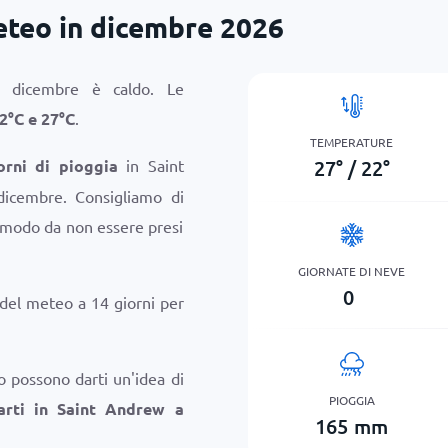
teo in dicembre 2026
a dicembre è caldo. Le
2
°
C
e
27
°
C
.
TEMPERATURE
27
°
/
22
°
orni di pioggia
in Saint
icembre. Consigliamo di
n modo da non essere presi
GIORNATE DI NEVE
0
 del meteo a 14 giorni per
o possono darti un'idea di
PIOGGIA
arti in Saint Andrew a
165
mm