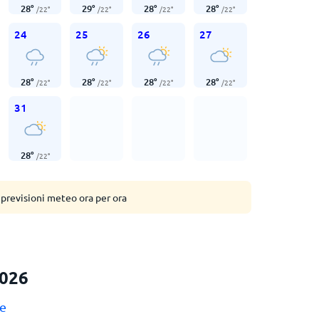
28
°
29
°
28
°
28
°
/
22
°
/
22
°
/
22
°
/
22
°
24
25
26
27
28
°
28
°
28
°
28
°
/
22
°
/
22
°
/
22
°
/
22
°
31
28
°
/
22
°
 previsioni meteo ora per ora
2026
e