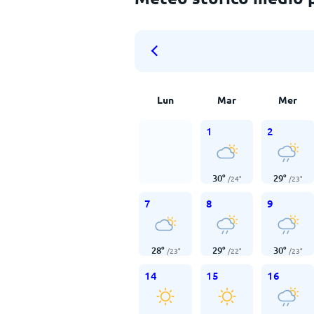
Lun
Mar
Mer
1
2
30
°
29
°
/
24
°
/
23
°
7
8
9
28
°
29
°
30
°
/
23
°
/
22
°
/
23
°
14
15
16