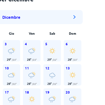
Dicembre
Gio
Ven
Sab
Dom
3
4
5
6
29
°
28
°
29
°
28
°
/
23
°
/
23
°
/
22
°
/
23
°
10
11
12
13
28
°
28
°
28
°
28
°
/
22
°
/
22
°
/
22
°
/
22
°
17
18
19
20