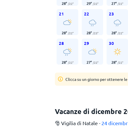
28
°
29
°
27
°
/
22
°
/
22
°
/
22
°
21
22
23
28
°
28
°
28
°
/
22
°
/
23
°
/
22
°
28
29
30
28
°
27
°
28
°
/
22
°
/
22
°
/
22
°
Clicca su un giorno per ottenere le
Vacanze di dicembre 
🎅 Vigilia di Natale -
24 dicembr