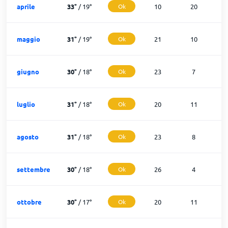
aprile
33
°
/
19
°
Ok
10
20
maggio
31
°
/
19
°
Ok
21
10
giugno
30
°
/
18
°
Ok
23
7
luglio
31
°
/
18
°
Ok
20
11
agosto
31
°
/
18
°
Ok
23
8
settembre
30
°
/
18
°
Ok
26
4
ottobre
30
°
/
17
°
Ok
20
11