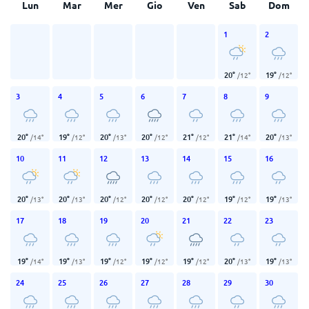
Lun
Mar
Mer
Gio
Ven
Sab
Dom
1
2
20
°
19
°
/
12
°
/
12
°
3
4
5
6
7
8
9
20
°
19
°
20
°
20
°
21
°
21
°
20
°
/
14
°
/
12
°
/
13
°
/
12
°
/
12
°
/
14
°
/
13
°
10
11
12
13
14
15
16
20
°
20
°
20
°
20
°
20
°
19
°
19
°
/
13
°
/
13
°
/
12
°
/
12
°
/
12
°
/
12
°
/
13
°
17
18
19
20
21
22
23
19
°
19
°
19
°
19
°
19
°
20
°
19
°
/
14
°
/
13
°
/
12
°
/
12
°
/
12
°
/
13
°
/
13
°
24
25
26
27
28
29
30