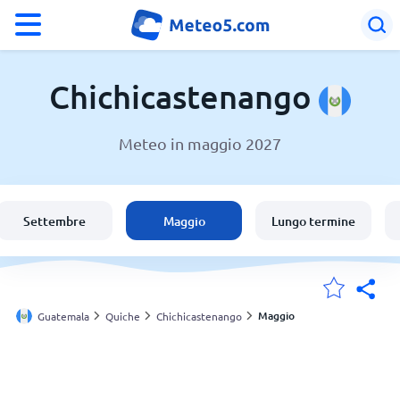
°F
°C
Chichicastenango
Meteo in maggio 2027
Meteo a Chichicastenango
Guatemala
Settembre
Maggio
Lungo termine
Italia
Svizzera
Maggio
Guatemala
Quiche
Chichicastenango
Le mie località