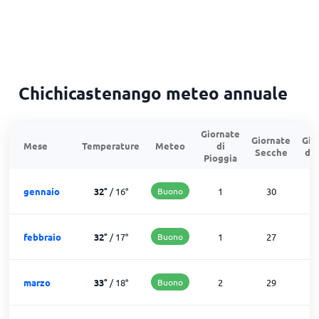
Chichicastenango meteo annuale
Giornate
Giornate
Gio
Mese
Temperature
Meteo
di
Secche
di
Pioggia
gennaio
32
°
/
16
°
Buono
1
30
febbraio
32
°
/
17
°
Buono
1
27
marzo
33
°
/
18
°
Buono
2
29