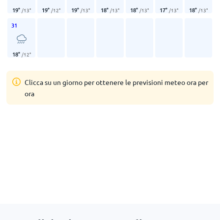
19
°
19
°
19
°
18
°
18
°
17
°
18
°
/
13
°
/
12
°
/
13
°
/
13
°
/
13
°
/
13
°
/
13
°
31
18
°
/
12
°
Clicca su un giorno per ottenere le previsioni meteo ora per
ora