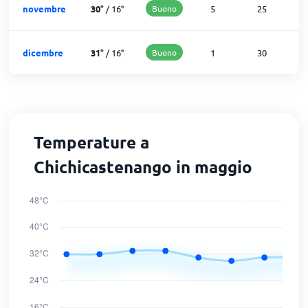
novembre
30
°
/
16
°
Buono
5
25
dicembre
31
°
/
16
°
Buono
1
30
Temperature a
Chichicastenango in maggio