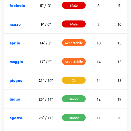
febbraio
5
°
/
-3
°
Male
8
5
marzo
9
°
/
0
°
Male
9
10
aprile
14
°
/
3
°
Accettabile
10
15
maggio
17
°
/
5
°
Accettabile
14
15
giugno
21
°
/
10
°
Ok
14
15
luglio
23
°
/
11
°
Buono
12
19
agosto
23
°
/
11
°
Buono
11
20