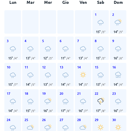
Lun
Mar
Mer
Gio
Ven
Sab
Dom
1
2
15
°
14
°
/
5
°
/
5
°
3
4
5
6
7
8
9
15
°
13
°
12
°
11
°
13
°
15
°
16
°
/
4
°
/
4
°
/
5
°
/
4
°
/
4
°
/
5
°
/
6
°
10
11
12
13
14
15
16
15
°
14
°
13
°
14
°
14
°
13
°
14
°
/
7
°
/
5
°
/
4
°
/
4
°
/
5
°
/
4
°
/
4
°
17
18
19
20
21
22
23
14
°
15
°
16
°
17
°
16
°
17
°
16
°
/
4
°
/
5
°
/
6
°
/
8
°
/
7
°
/
8
°
/
7
°
24
25
26
27
28
29
30