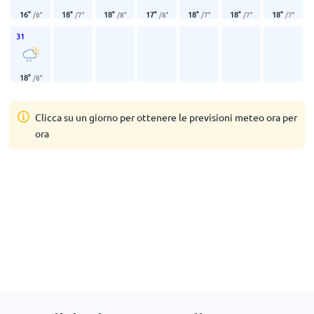
16
°
18
°
18
°
17
°
18
°
18
°
18
°
/
6
°
/
7
°
/
8
°
/
8
°
/
7
°
/
7
°
/
7
°
31
18
°
/
8
°
Clicca su un giorno per ottenere le previsioni meteo ora per
ora