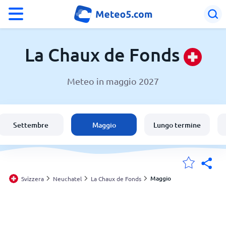
°F
°C
La Chaux de Fonds
Meteo in maggio 2027
Meteo a La Chaux de Fonds
Svizzera
Settembre
Maggio
Lungo termine
Italia
Le mie località
Maggio
Svizzera
Neuchatel
La Chaux de Fonds
Principale