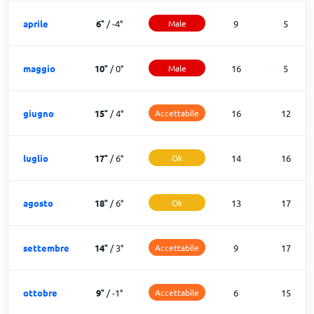
aprile
6
°
/
-4
°
Male
9
5
maggio
10
°
/
0
°
Male
16
5
giugno
15
°
/
4
°
Accettabile
16
12
luglio
17
°
/
6
°
Ok
14
16
agosto
18
°
/
6
°
Ok
13
17
settembre
14
°
/
3
°
Accettabile
9
17
ottobre
9
°
/
-1
°
Accettabile
6
15