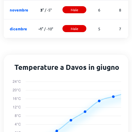
novembre
3
°
/
-5
°
Male
6
8
dicembre
-1
°
/
-10
°
Male
5
7
Temperature a Davos in giugno