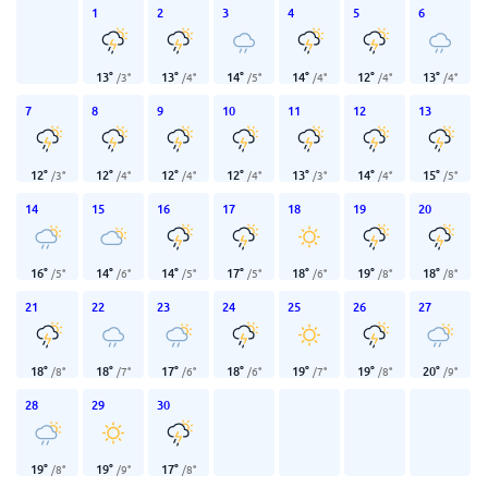
1
2
3
4
5
6
13
°
13
°
14
°
14
°
12
°
13
°
/
3
°
/
4
°
/
5
°
/
4
°
/
4
°
/
4
°
7
8
9
10
11
12
13
12
°
12
°
12
°
12
°
13
°
14
°
15
°
/
3
°
/
4
°
/
4
°
/
4
°
/
3
°
/
4
°
/
5
°
14
15
16
17
18
19
20
16
°
14
°
14
°
17
°
18
°
19
°
18
°
/
5
°
/
6
°
/
5
°
/
5
°
/
6
°
/
8
°
/
8
°
21
22
23
24
25
26
27
18
°
18
°
17
°
18
°
19
°
19
°
20
°
/
8
°
/
7
°
/
6
°
/
6
°
/
7
°
/
8
°
/
9
°
28
29
30
19
°
19
°
17
°
/
8
°
/
9
°
/
8
°