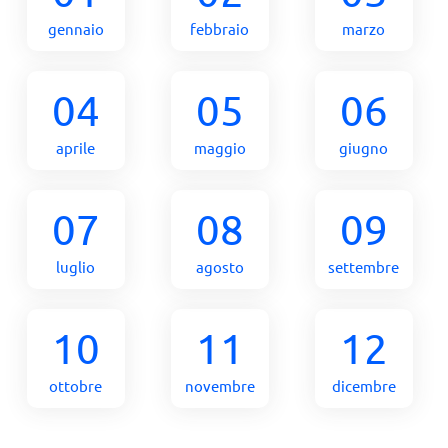
gennaio
febbraio
marzo
04
05
06
aprile
maggio
giugno
07
08
09
luglio
agosto
settembre
10
11
12
ottobre
novembre
dicembre