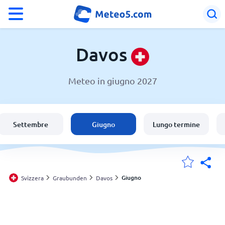
°F
°C
Davos
Meteo in giugno 2027
Meteo a Davos
Svizzera
Settembre
Giugno
Lungo termine
Italia
Le mie località
Giugno
Svizzera
Graubunden
Davos
Principale