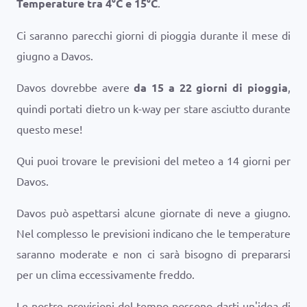
Temperature tra
4
°
C
e
15
°
C
.
Ci saranno parecchi giorni di pioggia durante il mese di
giugno a Davos.
Davos dovrebbe avere
da 15 a 22 giorni di pioggia
,
quindi portati dietro un k-way per stare asciutto durante
questo mese!
Qui puoi trovare le previsioni del meteo a 14 giorni per
Davos.
Davos può aspettarsi alcune giornate di neve a giugno.
Nel complesso le previsioni indicano che le temperature
saranno moderate e non ci sarà bisogno di prepararsi
per un clima eccessivamente freddo.
Le nostre previsioni del tempo possono darti un'idea di