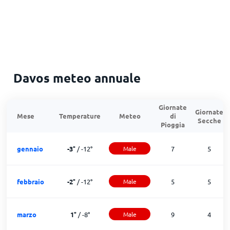
Davos meteo annuale
Giornate
Giornate
Mese
Temperature
Meteo
di
Secche
Pioggia
gennaio
-3
°
/
-12
°
Male
7
5
febbraio
-2
°
/
-12
°
Male
5
5
marzo
1
°
/
-8
°
Male
9
4