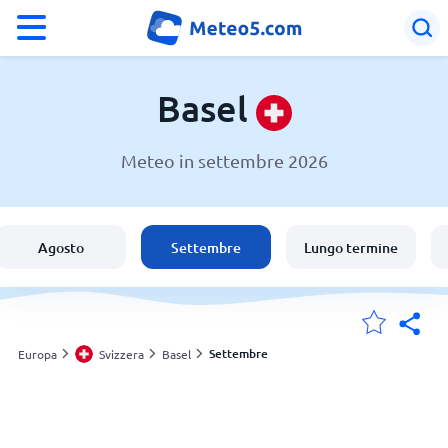
°F
°C
Basel
Meteo in settembre 2026
Meteo a Basel
Svizzera
Agosto
Settembre
Lungo termine
Italia
Le mie località
Settembre
Europa
Svizzera
Basel
Principale