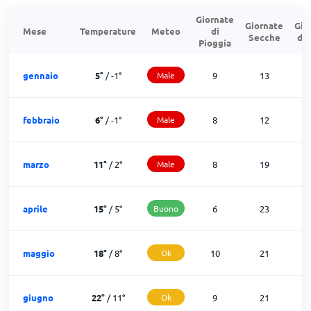
Giornate
Giornate
Gio
Mese
Temperature
Meteo
di
Secche
di
Pioggia
gennaio
5
°
/
-1
°
Male
9
13
febbraio
6
°
/
-1
°
Male
8
12
marzo
11
°
/
2
°
Male
8
19
aprile
15
°
/
5
°
Buono
6
23
maggio
18
°
/
8
°
Ok
10
21
giugno
22
°
/
11
°
Ok
9
21