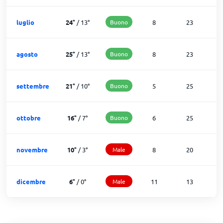
luglio
24
°
/
13
°
Buono
8
23
agosto
25
°
/
13
°
Buono
8
23
settembre
21
°
/
10
°
Buono
5
25
ottobre
16
°
/
7
°
Buono
6
25
novembre
10
°
/
3
°
Male
8
20
dicembre
6
°
/
0
°
Male
11
13