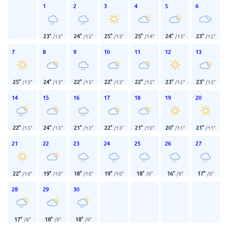
1
2
3
4
5
6
23
°
24
°
25
°
25
°
24
°
23
°
/
13
°
/
12
°
/
13
°
/
14
°
/
13
°
/
12
°
7
8
9
10
11
12
13
25
°
24
°
22
°
22
°
22
°
23
°
23
°
/
13
°
/
13
°
/
13
°
/
13
°
/
12
°
/
12
°
/
13
°
14
15
16
17
18
19
20
22
°
24
°
21
°
22
°
21
°
20
°
21
°
/
13
°
/
13
°
/
13
°
/
13
°
/
10
°
/
11
°
/
11
°
21
22
23
24
25
26
27
22
°
19
°
18
°
19
°
18
°
16
°
17
°
/
10
°
/
10
°
/
10
°
/
10
°
/
9
°
/
9
°
/
9
°
28
29
30
17
°
18
°
18
°
/
8
°
/
9
°
/
9
°