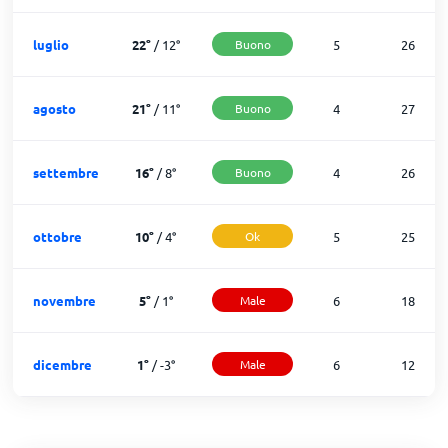
luglio
22
°
/
12
°
Buono
5
26
agosto
21
°
/
11
°
Buono
4
27
settembre
16
°
/
8
°
Buono
4
26
ottobre
10
°
/
4
°
Ok
5
25
novembre
5
°
/
1
°
Male
6
18
dicembre
1
°
/
-3
°
Male
6
12