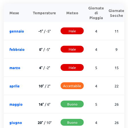
Giornate
Giornate
Mese
Temperature
Meteo
di
Secche
Pioggia
gennaio
-1
°
/
-5
°
Male
4
11
febbraio
0
°
/
-5
°
Male
4
9
marzo
4
°
/
-2
°
Male
5
15
aprile
10
°
/
2
°
Accettabile
4
22
maggio
16
°
/
6
°
Buono
5
26
giugno
20
°
/
10
°
Buono
4
26