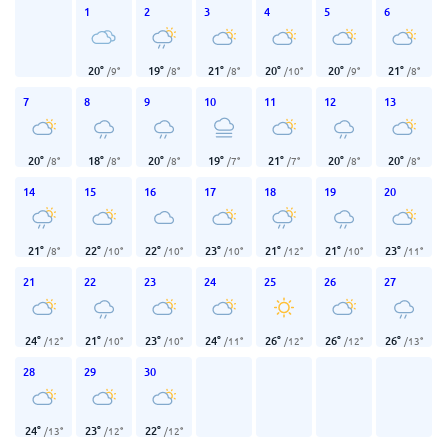
1
2
3
4
5
6
20
°
19
°
21
°
20
°
20
°
21
°
/
9
°
/
8
°
/
8
°
/
10
°
/
9
°
/
8
°
7
8
9
10
11
12
13
20
°
18
°
20
°
19
°
21
°
20
°
20
°
/
8
°
/
8
°
/
8
°
/
7
°
/
7
°
/
8
°
/
8
°
14
15
16
17
18
19
20
21
°
22
°
22
°
23
°
21
°
21
°
23
°
/
8
°
/
10
°
/
10
°
/
10
°
/
12
°
/
10
°
/
11
°
21
22
23
24
25
26
27
24
°
21
°
23
°
24
°
26
°
26
°
26
°
/
12
°
/
10
°
/
10
°
/
11
°
/
12
°
/
12
°
/
13
°
28
29
30
24
°
23
°
22
°
/
13
°
/
12
°
/
12
°