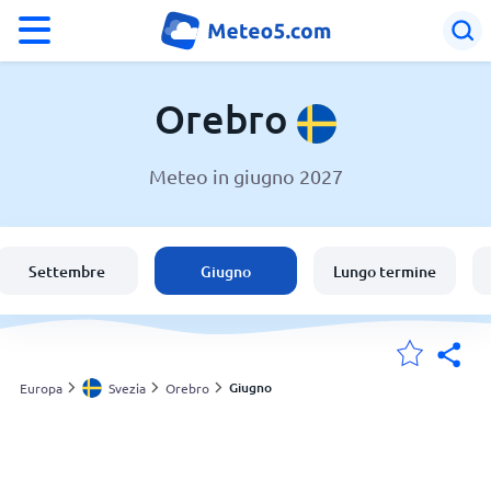
°F
°C
Orebro
Meteo in giugno 2027
Meteo a Orebro
Svezia
Settembre
Giugno
Lungo termine
Italia
Svizzera
Giugno
Europa
Svezia
Orebro
Le mie località