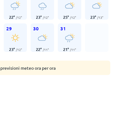
22
°
23
°
25
°
23
°
/
12
°
/
12
°
/
12
°
/
13
°
29
30
31
23
°
22
°
21
°
/
12
°
/
11
°
/
11
°
 previsioni meteo ora per ora