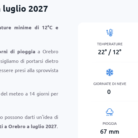
 luglio 2027
ature minime di
12
°
C
e
TEMPERATURE
22
°
/
12
°
rni di pioggia
a Orebro
sigliamo di portarsi dietro
sere presi alla sprovvista
GIORNATE DI NEVE
0
i del meteo a 14 giorni per
o possono darti un'idea di
PIOGGIA
i a Orebro a luglio 2027
.
67
mm