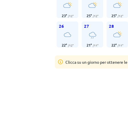
23
°
25
°
25
°
/
12
°
/
12
°
/
12
°
26
27
28
22
°
21
°
22
°
/
12
°
/
11
°
/
11
°
Clicca su un giorno per ottenere le