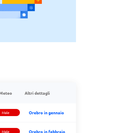
Meteo
Altri dettagli
Orebro in gennaio
Male
Orebro in febbraio
Male