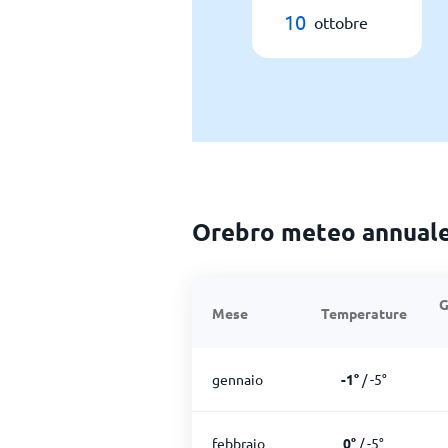
10
ottobre
Orebro meteo annual
G
Mese
Temperature
gennaio
-1
°
/
-5
°
febbraio
0
°
/
-5
°