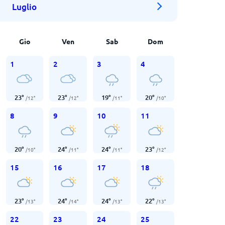
Luglio
Gio
Ven
Sab
Dom
1
2
3
4
23
°
23
°
19
°
20
°
/
12
°
/
12
°
/
11
°
/
10
°
8
9
10
11
20
°
24
°
24
°
23
°
/
10
°
/
11
°
/
11
°
/
12
°
15
16
17
18
23
°
24
°
24
°
22
°
/
13
°
/
14
°
/
13
°
/
13
°
22
23
24
25