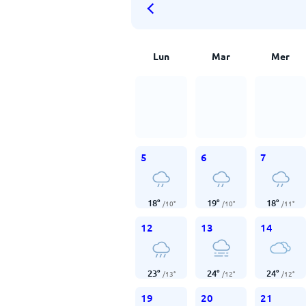
Lun
Mar
Mer
5
6
7
18
°
19
°
18
°
/
10
°
/
10
°
/
11
°
12
13
14
23
°
24
°
24
°
/
13
°
/
12
°
/
12
°
19
20
21