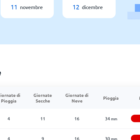
11
12
novembre
dicembre
e
iornate di
Giornate
Giornate di
Pioggia
Pioggia
Secche
Neve
4
11
16
34
mm
4
9
16
30
mm